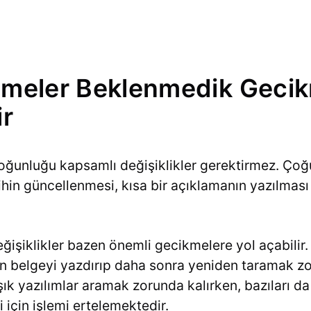
tmeler Beklenmedik Gecik
ir
oğunluğu kapsamlı değişiklikler gerektirmez. Çoğ
rihin güncellenmesi, kısa bir açıklamanın yazılma
şiklikler bazen önemli gecikmelere yol açabilir. 
n belgeyi yazdırıp daha sonra yeniden taramak zor
aşık yazılımlar aramak zorunda kalırken, bazıları d
 için işlemi ertelemektedir.