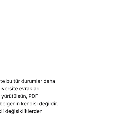
kte bu tür durumlar daha
niversite evrakları
em yürütülsün, PDF
elgenin kendisi değildir.
i değişikliklerden