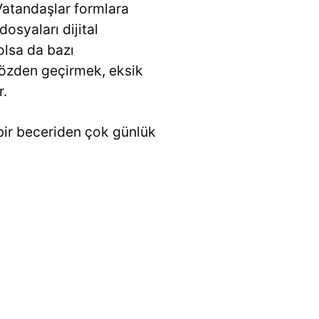
Vatandaşlar formlara
osyaları dijital
olsa da bazı
i gözden geçirmek, eksik
r.
 bir beceriden çok günlük