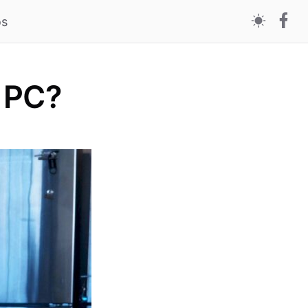
os
a PC?