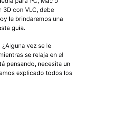
media para PC, Mac o
en 3D con VLC, debe
hoy le brindaremos una
sta guía.
 ¿Alguna vez se le
ientras se relaja en el
está pensando, necesita un
Hemos explicado todos los