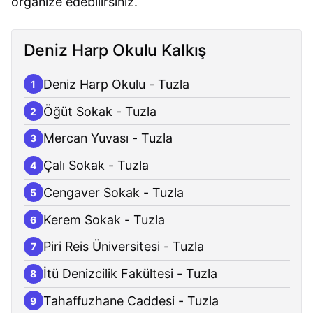
organize edebilirsiniz.
Deniz Harp Okulu Kalkış
Deniz Harp Okulu - Tuzla
1
Öğüt Sokak - Tuzla
2
Mercan Yuvası - Tuzla
3
Çalı Sokak - Tuzla
4
Cengaver Sokak - Tuzla
5
Kerem Sokak - Tuzla
6
Piri Reis Üniversitesi - Tuzla
7
İtü Denizcilik Fakültesi - Tuzla
8
Tahaffuzhane Caddesi - Tuzla
9