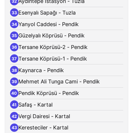
Aydıntepe İstasyon - Tuzla
32
Esenyalı Sapağı - Tuzla
33
Yanyol Caddesi - Pendik
34
Güzelyalı Köprüsü - Pendik
35
Tersane Köprüsü-2 - Pendik
36
Tersane Köprüsü-1 - Pendik
37
Kaynarca - Pendik
38
Mehmet Ali Tunga Cami - Pendik
39
Pendik Köprüsü - Pendik
40
Safaş - Kartal
41
Vergi Dairesi - Kartal
42
Keresteciler - Kartal
43