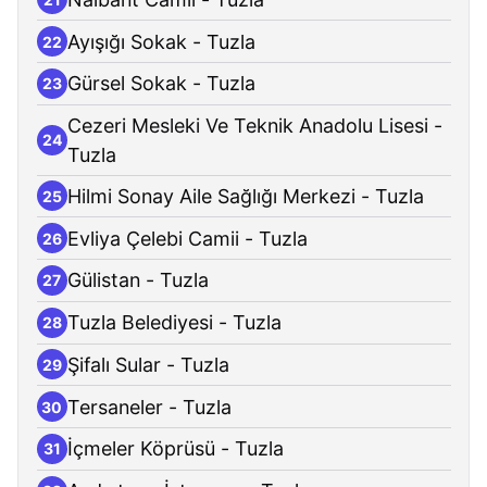
Ayışığı Sokak - Tuzla
22
Gürsel Sokak - Tuzla
23
Cezeri Mesleki Ve Teknik Anadolu Lisesi -
24
Tuzla
Hilmi Sonay Aile Sağlığı Merkezi - Tuzla
25
Evliya Çelebi Camii - Tuzla
26
Gülistan - Tuzla
27
Tuzla Belediyesi - Tuzla
28
Şifalı Sular - Tuzla
29
Tersaneler - Tuzla
30
İçmeler Köprüsü - Tuzla
31