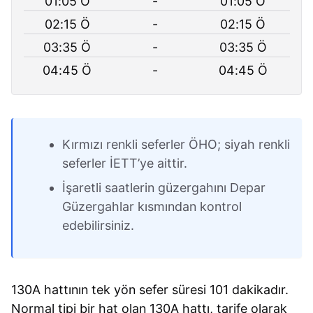
01:05 Ö
-
01:05 Ö
02:15 Ö
-
02:15 Ö
03:35 Ö
-
03:35 Ö
04:45 Ö
-
04:45 Ö
Kırmızı renkli seferler ÖHO; siyah renkli
seferler İETT’ye aittir.
İşaretli saatlerin güzergahını Depar
Güzergahlar kısmından kontrol
edebilirsiniz.
130A hattının tek yön sefer süresi 101 dakikadır.
Normal tipi bir hat olan 130A hattı, tarife olarak