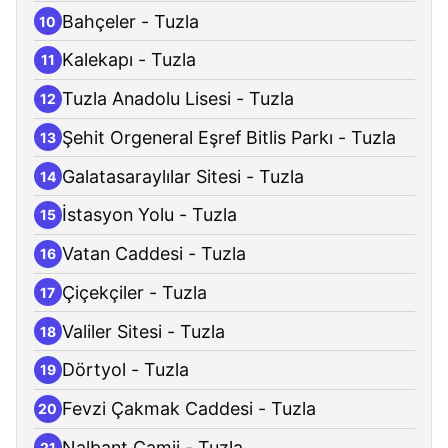
Bahçeler - Tuzla
10
Kalekapı - Tuzla
11
Tuzla Anadolu Lisesi - Tuzla
12
Şehit Orgeneral Eşref Bitlis Parkı - Tuzla
13
Galatasaraylılar Sitesi - Tuzla
14
İstasyon Yolu - Tuzla
15
Vatan Caddesi - Tuzla
16
Çiçekçiler - Tuzla
17
Valiler Sitesi - Tuzla
18
Dörtyol - Tuzla
19
Fevzi Çakmak Caddesi - Tuzla
20
Nalbant Camii - Tuzla
21