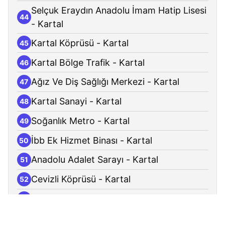
Selçuk Eraydın Anadolu İmam Hatip Lisesi
44
- Kartal
Kartal Köprüsü - Kartal
45
Kartal Bölge Trafik - Kartal
46
Ağız Ve Diş Sağlığı Merkezi - Kartal
47
Kartal Sanayi - Kartal
48
Soğanlık Metro - Kartal
49
İbb Ek Hizmet Binası - Kartal
50
Anadolu Adalet Sarayı - Kartal
51
Cevizli Köprüsü - Kartal
52
Esenkent Metro - Maltepe
53
Emek - Maltepe
54