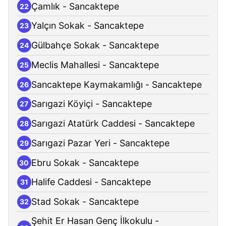
Çamlık - Sancaktepe
22
Yalçın Sokak - Sancaktepe
23
Gülbahçe Sokak - Sancaktepe
24
Meclis Mahallesi - Sancaktepe
25
Sancaktepe Kaymakamlığı - Sancaktepe
26
Sarıgazi Köyiçi - Sancaktepe
27
Sarıgazi Atatürk Caddesi - Sancaktepe
28
Sarıgazi Pazar Yeri - Sancaktepe
29
Ebru Sokak - Sancaktepe
30
Halife Caddesi - Sancaktepe
31
Stad Sokak - Sancaktepe
32
Şehit Er Hasan Genç İlkokulu -