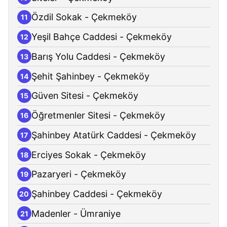
Özdil Sokak - Çekmeköy
11
Yeşil Bahçe Caddesi - Çekmeköy
12
Barış Yolu Caddesi - Çekmeköy
13
Şehit Şahinbey - Çekmeköy
14
Güven Sitesi - Çekmeköy
15
Öğretmenler Sitesi - Çekmeköy
16
Şahinbey Atatürk Caddesi - Çekmeköy
17
Erciyes Sokak - Çekmeköy
18
Pazaryeri - Çekmeköy
19
Şahinbey Caddesi - Çekmeköy
20
Madenler - Ümraniye
21