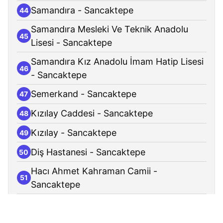
Samandıra - Sancaktepe
44
Samandıra Mesleki Ve Teknik Anadolu
45
Lisesi - Sancaktepe
Samandıra Kız Anadolu İmam Hatip Lisesi
46
- Sancaktepe
Semerkand - Sancaktepe
47
Kızılay Caddesi - Sancaktepe
48
Kızılay - Sancaktepe
49
Diş Hastanesi - Sancaktepe
50
Hacı Ahmet Kahraman Camii -
51
Sancaktepe
Büyükbakkalköy Dörtyol - Sancaktepe
52
Mezarlık Sokak - Sancaktepe
53