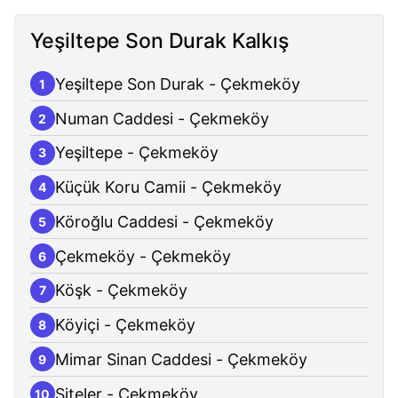
Yeşiltepe Son Durak Kalkış
Yeşiltepe Son Durak - Çekmeköy
1
Numan Caddesi - Çekmeköy
2
Yeşiltepe - Çekmeköy
3
Küçük Koru Camii - Çekmeköy
4
Köroğlu Caddesi - Çekmeköy
5
Çekmeköy - Çekmeköy
6
Köşk - Çekmeköy
7
Köyiçi - Çekmeköy
8
Mimar Sinan Caddesi - Çekmeköy
9
Siteler - Çekmeköy
10