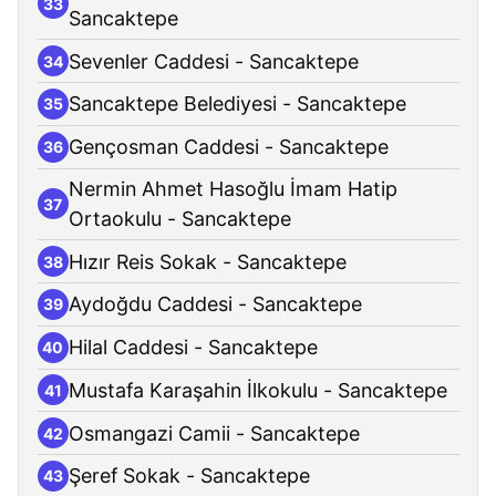
33
Sancaktepe
Sevenler Caddesi - Sancaktepe
34
Sancaktepe Belediyesi - Sancaktepe
35
Gençosman Caddesi - Sancaktepe
36
Nermin Ahmet Hasoğlu İmam Hatip
37
Ortaokulu - Sancaktepe
Hızır Reis Sokak - Sancaktepe
38
Aydoğdu Caddesi - Sancaktepe
39
Hilal Caddesi - Sancaktepe
40
Mustafa Karaşahin İlkokulu - Sancaktepe
41
Osmangazi Camii - Sancaktepe
42
Şeref Sokak - Sancaktepe
43