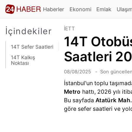
Haberler
Ekonomi
Emlak
Ulaşı
İETT
İçindekiler
14T Otobüs
14T Sefer Saatleri
Saatleri 2
14T Kalkış
Noktası
08/08/2025
Son güncellem
İstanbul'un toplu taşımad
Metro
hattı, 2026 yılı it
Bu sayfada
Atatürk Mah.
göre sefer saatleri ve yolc