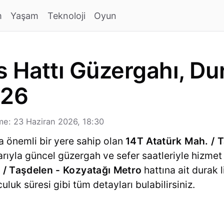
m
Yaşam
Teknoloji
Oyun
 Hattı Güzergahı, Dur
026
e: 23 Haziran 2026, 18:30
a önemli bir yere sahip olan
14T Atatürk Mah. / 
ibarıyla güncel güzergah ve sefer saatleriyle hizm
 / Taşdelen - Kozyatağı Metro
hattına ait durak l
uluk süresi gibi tüm detayları bulabilirsiniz.