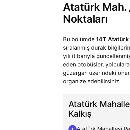
Atatürk Mah. 
Noktaları
Bu bölümde
14T Atatürk
sıralanmış durak bilgilerin
yılı itibarıyla güncellen
eden otobüsler, yolculara
güzergah üzerindeki öneml
organize edebilirsiniz.
Atatürk Mahalle
Kalkış
Atatürk Mahallesi P
1