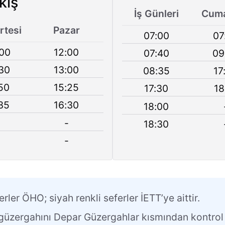
kış
İş Günleri
Cuma
tesi
Pazar
07:00
07
00
12:00
07:40
09
30
13:00
08:35
17
50
15:25
17:30
18
35
16:30
18:00
-
18:30
-
erler ÖHO; siyah renkli seferler İETT’ye aittir.
n güzergahını Depar Güzergahlar kısmından kontrol 