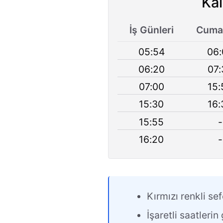
Kal
İş Günleri
Cumar
05:54
06:
06:20
07:
07:00
15:
15:30
16:
15:55
-
16:20
-
Kırmızı renkli sef
İşaretli saatleri