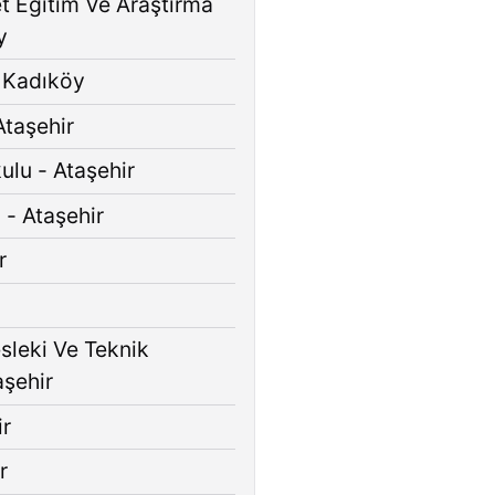
t Eğitim Ve Araştırma
y
 Kadıköy
Ataşehir
ulu - Ataşehir
 - Ataşehir
r
esleki Ve Teknik
aşehir
ir
r