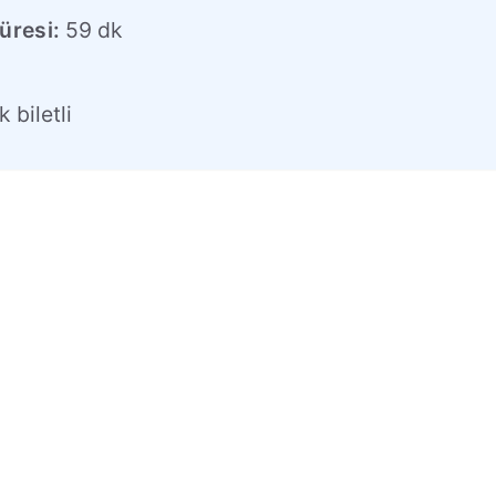
üresi:
59 dk
l
 biletli