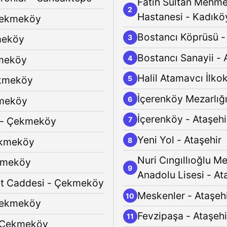
Fatih Sultan Mehme
2
Hastanesi - Kadıkö
Çekmeköy
Bostancı Köprüsü -
meköy
3
Bostancı Sanayii - 
meköy
4
Halil Atamavcı İlkok
ekmeköy
5
İçerenköy Mezarlığı
kmeköy
6
İçerenköy - Ataşehi
 - Çekmeköy
7
Yeni Yol - Ataşehir
ekmeköy
8
Nuri Cıngıllıoğlu M
kmeköy
9
Anadolu Lisesi - At
t Caddesi - Çekmeköy
Meskenler - Ataşeh
10
Çekmeköy
Fevzipaşa - Ataşehi
11
- Çekmeköy