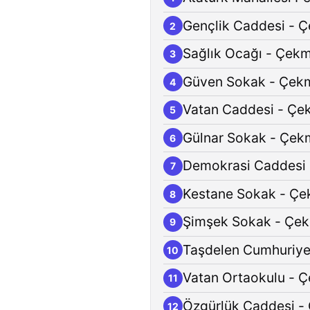
Gençlik Caddesi - 
2
Sağlık Ocağı - Çek
3
Güven Sokak - Çek
4
Vatan Caddesi - Ç
5
Gülnar Sokak - Çe
6
Demokrasi Caddesi
7
Kestane Sokak - Ç
8
Şimşek Sokak - Çe
9
Taşdelen Cumhuriye
10
Vatan Ortaokulu - 
11
Özgürlük Caddesi 
12