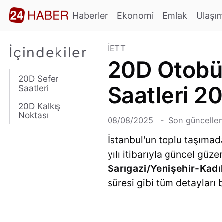
Haberler
Ekonomi
Emlak
Ulaşı
İETT
İçindekiler
20D Otobüs
20D Sefer
Saatleri 2
Saatleri
20D Kalkış
Noktası
08/08/2025
Son güncellem
İstanbul'un toplu taşımad
yılı itibarıyla güncel gü
Sarıgazi/Yenişehir-Kad
süresi gibi tüm detayları b