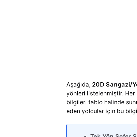
Aşağıda,
20D Sarıgazi/Y
yönleri listelenmiştir. Her
bilgileri tablo halinde su
eden yolcular için bu bilg
Tek Yön Sefer S