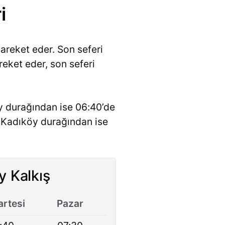
i
areket eder. Son seferi
eket eder, son seferi
y durağından ise 06:40’de
r. Kadıköy durağından ise
y Kalkış
rtesi
Pazar