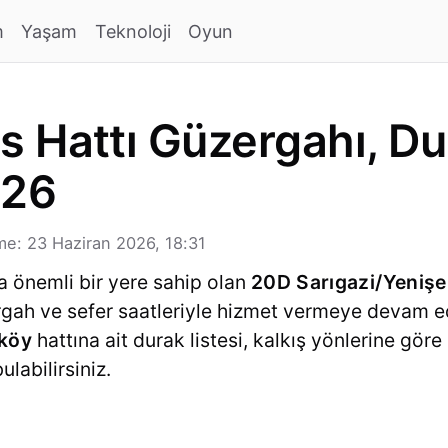
m
Yaşam
Teknoloji
Oyun
 Hattı Güzergahı, Dur
026
e: 23 Haziran 2026, 18:31
a önemli bir yere sahip olan
20D Sarıgazi/Yenişe
zergah ve sefer saatleriyle hizmet vermeye devam 
ıköy
hattına ait durak listesi, kalkış yönlerine göre
ulabilirsiniz.