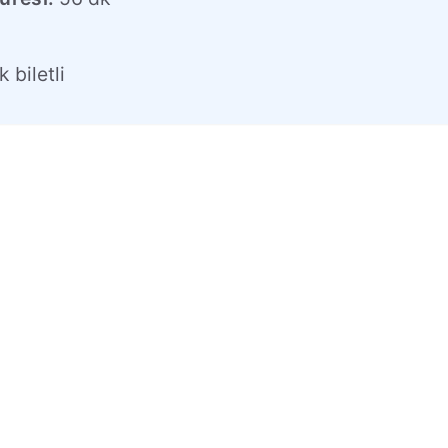
l
 biletli