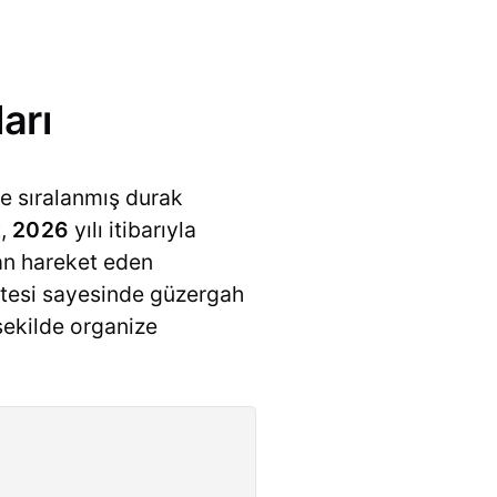
arı
re sıralanmış durak
t,
2026
yılı itibarıyla
an hareket eden
istesi sayesinde güzergah
şekilde organize