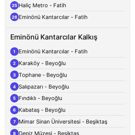
Haliç Metro - Fatih
25
Eminönü Kantarcılar - Fatih
26
Eminönü Kantarcılar Kalkış
Eminönü Kantarcılar - Fatih
1
Karaköy - Beyoğlu
2
Tophane - Beyoğlu
3
Salıpazarı - Beyoğlu
4
Fındıklı - Beyoğlu
5
Kabataş - Beyoğlu
6
Mimar Sinan Üniversitesi - Beşiktaş
7
Deniz Müzesi - Beşiktaş
8