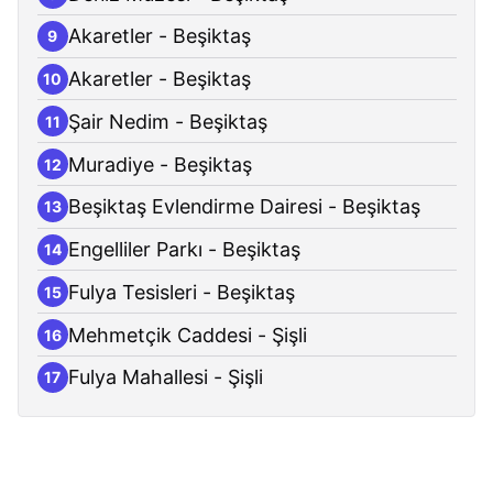
Akaretler - Beşiktaş
9
Akaretler - Beşiktaş
10
Şair Nedim - Beşiktaş
11
Muradiye - Beşiktaş
12
Beşiktaş Evlendirme Dairesi - Beşiktaş
13
Engelliler Parkı - Beşiktaş
14
Fulya Tesisleri - Beşiktaş
15
Mehmetçik Caddesi - Şişli
16
Fulya Mahallesi - Şişli
17