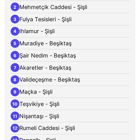
Mehmetçik Caddesi - Şişli
2
Fulya Tesisleri - Şişli
3
Ihlamur - Şişli
4
Muradiye - Beşiktaş
5
Şair Nedim - Beşiktaş
6
Akaretler - Beşiktaş
7
Valideçeşme - Beşiktaş
8
Maçka - Şişli
9
Teşvikiye - Şişli
10
Nişantaşı - Şişli
11
Rumeli Caddesi - Şişli
12