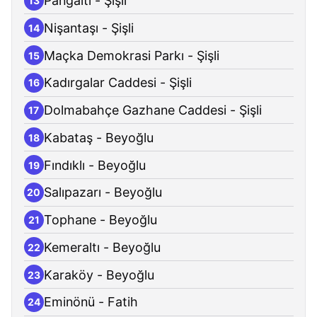
Pangaltı - Şişli
13
Nişantaşı - Şişli
14
Maçka Demokrasi Parkı - Şişli
15
Kadırgalar Caddesi - Şişli
16
Dolmabahçe Gazhane Caddesi - Şişli
17
Kabataş - Beyoğlu
18
Fındıklı - Beyoğlu
19
Salıpazarı - Beyoğlu
20
Tophane - Beyoğlu
21
Kemeraltı - Beyoğlu
22
Karaköy - Beyoğlu
23
Eminönü - Fatih
24