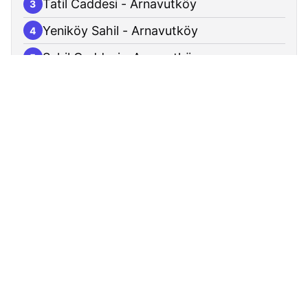
Tatil Caddesi - Arnavutköy
3
Yeniköy Sahil - Arnavutköy
4
Sahil Caddesi - Arnavutköy
5
İshak Paşa Sokak - Arnavutköy
6
Sahil Yolu-2 - Arnavutköy
7
Yosun Sokak - Arnavutköy
8
Sahil Yolu-1 - Arnavutköy
9
Kumsal Sokak - Arnavutköy
10
Karaburun Limanı - Arnavutköy
11
Karaburun Köyiçi - Arnavutköy
12
Kale Kapı - Arnavutköy
13
Selçukbey Sokak - Arnavutköy
14