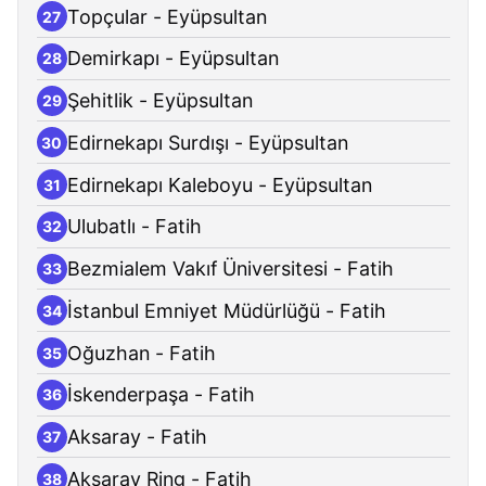
Topçular - Eyüpsultan
27
Demirkapı - Eyüpsultan
28
Şehitlik - Eyüpsultan
29
Edirnekapı Surdışı - Eyüpsultan
30
Edirnekapı Kaleboyu - Eyüpsultan
31
Ulubatlı - Fatih
32
Bezmialem Vakıf Üniversitesi - Fatih
33
İstanbul Emniyet Müdürlüğü - Fatih
34
Oğuzhan - Fatih
35
İskenderpaşa - Fatih
36
Aksaray - Fatih
37
Aksaray Ring - Fatih
38