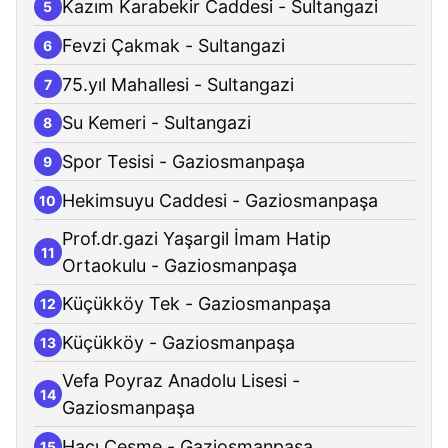
Kazım Karabekir Caddesi - Sultangazi
5
Fevzi Çakmak - Sultangazi
6
75.yıl Mahallesi - Sultangazi
7
Su Kemeri - Sultangazi
8
Spor Tesisi - Gaziosmanpaşa
9
Hekimsuyu Caddesi - Gaziosmanpaşa
10
Prof.dr.gazi Yaşargil İmam Hatip
11
Ortaokulu - Gaziosmanpaşa
Küçükköy Tek - Gaziosmanpaşa
12
Küçükköy - Gaziosmanpaşa
13
Vefa Poyraz Anadolu Lisesi -
14
Gaziosmanpaşa
Hacı Çeşme - Gaziosmanpaşa
15