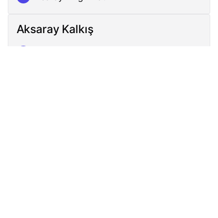
Aksaray Kalkış
Aksaray - Fatih
1
İskenderpaşa - Fatih
2
Oğuzhan - Fatih
3
İstanbul Emniyet Müdürlüğü - Fatih
4
Bezmialem Vakıf Üniversitesi - Fatih
5
Ulubatlı - Fatih
6
Edirnekapı Kaleboyu - Eyüpsultan
7
Edirnekapı Surdışı - Eyüpsultan
8
Şehitlik - Eyüpsultan
9