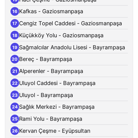
Kafkas - Gaziosmanpaşa
16
Cengiz Topel Caddesi - Gaziosmanpaşa
17
Küçükköy Yolu - Gaziosmanpaşa
18
Sağmalcılar Anadolu Lisesi - Bayrampaşa
19
Bereç - Bayrampaşa
20
Alperenler - Bayrampaşa
21
Uluyol Caddesi - Bayrampaşa
22
Uluyol - Bayrampaşa
23
Sağlık Merkezi - Bayrampaşa
24
Rami Yolu - Bayrampaşa
25
Kervan Çeşme - Eyüpsultan
26