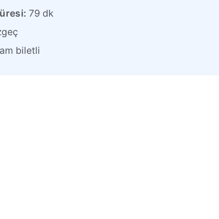
üresi:
79 dk
zgeç
am biletli