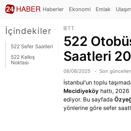
Haberler
Ekonomi
Emlak
Ulaşı
İETT
İçindekiler
522 Otobüs
522 Sefer Saatleri
Saatleri 2
522 Kalkış
Noktası
08/08/2025
Son güncellem
İstanbul'un toplu taşımad
Mecidiyeköy
hattı, 2026 
ediyor. Bu sayfada
Özyeğ
yönlerine göre sefer saatle