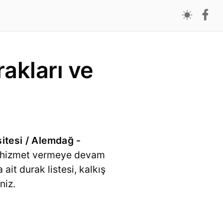
akları ve
itesi / Alemdağ -
yle hizmet vermeye devam
 ait durak listesi, kalkış
niz.