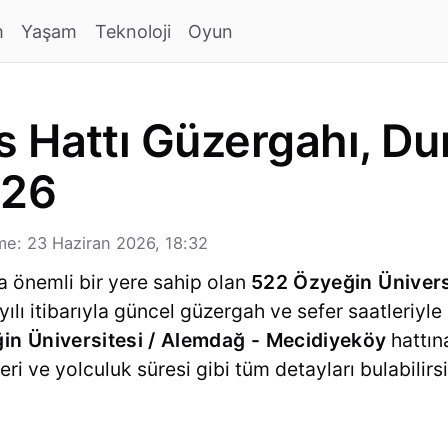
m
Yaşam
Teknoloji
Oyun
 Hattı Güzergahı, Dur
026
e: 23 Haziran 2026, 18:32
a önemli bir yere sahip olan
522 Özyeğin Ünivers
yılı itibarıyla güncel güzergah ve sefer saatleri
in Üniversitesi / Alemdağ - Mecidiyeköy
hattına
ri ve yolculuk süresi gibi tüm detayları bulabilirsi