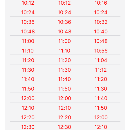
10:12
10:12
10:16
10:24
10:24
10:24
10:36
10:36
10:32
10:48
10:48
10:40
11:00
11:00
10:48
11:10
11:10
10:56
11:20
11:20
11:04
11:30
11:30
11:12
11:40
11:40
11:20
11:50
11:50
11:30
12:00
12:00
11:40
12:10
12:10
11:50
12:20
12:20
12:00
12:30
12:30
12:10