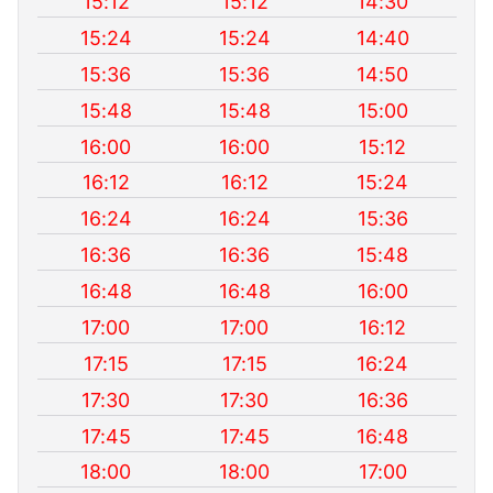
15:12
15:12
14:30
15:24
15:24
14:40
15:36
15:36
14:50
15:48
15:48
15:00
16:00
16:00
15:12
16:12
16:12
15:24
16:24
16:24
15:36
16:36
16:36
15:48
16:48
16:48
16:00
17:00
17:00
16:12
17:15
17:15
16:24
17:30
17:30
16:36
17:45
17:45
16:48
18:00
18:00
17:00