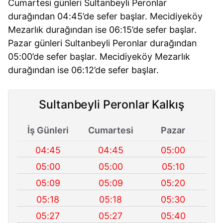
Cumartesi günleri Sultanbeyli Peronlar
durağından 04:45’de sefer başlar. Mecidiyeköy
Mezarlık durağından ise 06:15’de sefer başlar.
Pazar günleri Sultanbeyli Peronlar durağından
05:00’de sefer başlar. Mecidiyeköy Mezarlık
durağından ise 06:12’de sefer başlar.
Sultanbeyli Peronlar Kalkış
İş Günleri
Cumartesi
Pazar
04:45
04:45
05:00
05:00
05:00
05:10
05:09
05:09
05:20
05:18
05:18
05:30
05:27
05:27
05:40