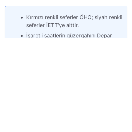
08:12
08:12
07:40
08:24
08:24
07:50
Kırmızı renkli seferler ÖHO; siyah renkli
08:36
08:36
08:00
seferler İETT’ye aittir.
08:48
08:48
08:10
İşaretli saatlerin güzergahını Depar
09:00
09:00
08:20
Güzergahlar kısmından kontrol
edebilirsiniz.
09:10
09:10
08:30
09:20
09:20
08:38
09:30
09:30
08:46
522ST hattının tek yön sefer süresi 102 dakikadır.
09:40
09:40
09:00
2.boğazgeç tipi bir hat olan 522ST hattı, tarife
09:50
09:50
09:11
olarak 2 biletli sistemine dahildir.
10:00
10:00
09:22
10:10
10:10
09:33
10:20
10:20
09:44
10:30
10:30
09:55