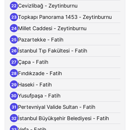
Cevizlibağ - Zeytinburnu
22
Topkapı Panorama 1453 - Zeytinburnu
23
Millet Caddesi - Zeytinburnu
24
Pazartekke - Fatih
25
İstanbul Tıp Fakültesi - Fatih
26
Çapa - Fatih
27
Fındıkzade - Fatih
28
Haseki - Fatih
29
Yusufpaşa - Fatih
30
Pertevniyal Valide Sultan - Fatih
31
İstanbul Büyükşehir Belediyesi - Fatih
32
Vefa - Fatih
33