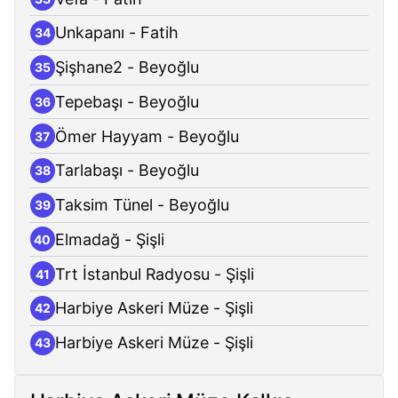
Unkapanı - Fatih
34
Şişhane2 - Beyoğlu
35
Tepebaşı - Beyoğlu
36
Ömer Hayyam - Beyoğlu
37
Tarlabaşı - Beyoğlu
38
Taksim Tünel - Beyoğlu
39
Elmadağ - Şişli
40
Trt İstanbul Radyosu - Şişli
41
Harbiye Askeri Müze - Şişli
42
Harbiye Askeri Müze - Şişli
43