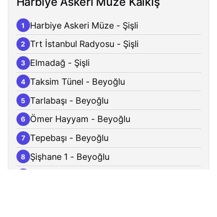
Harbiye Askeri Müze Kalkış
Harbiye Askeri Müze - Şişli
1
Trt İstanbul Radyosu - Şişli
2
Elmadağ - Şişli
3
Taksim Tünel - Beyoğlu
4
Tarlabaşı - Beyoğlu
5
Ömer Hayyam - Beyoğlu
6
Tepebaşı - Beyoğlu
7
Şişhane 1 - Beyoğlu
8
Şişhane 3 - Beyoğlu
9
Unkapanı - Fatih
10
Vefa - Fatih
11