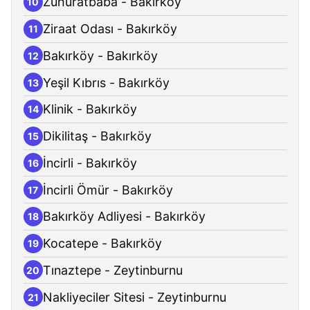
Zuhuratbaba - Bakırköy
10
Ziraat Odası - Bakırköy
11
Bakırköy - Bakırköy
12
Yeşil Kıbrıs - Bakırköy
13
Klinik - Bakırköy
14
Dikilitaş - Bakırköy
15
İncirli - Bakırköy
16
İncirli Ömür - Bakırköy
17
Bakırköy Adliyesi - Bakırköy
18
Kocatepe - Bakırköy
19
Tınaztepe - Zeytinburnu
20
Nakliyeciler Sitesi - Zeytinburnu
21