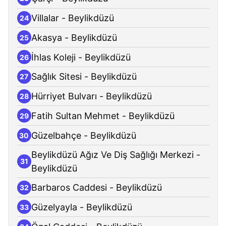
Villalar - Beylikdüzü
24
Akasya - Beylikdüzü
25
İhlas Koleji - Beylikdüzü
26
Sağlık Sitesi - Beylikdüzü
27
Hürriyet Bulvarı - Beylikdüzü
28
Fatih Sultan Mehmet - Beylikdüzü
29
Güzelbahçe - Beylikdüzü
30
Beylikdüzü Ağız Ve Diş Sağlığı Merkezi -
31
Beylikdüzü
Barbaros Caddesi - Beylikdüzü
32
Güzelyayla - Beylikdüzü
33