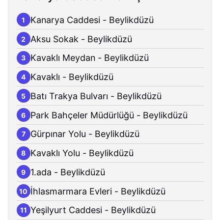
Kanarya Caddesi - Beylikdüzü
1
Aksu Sokak - Beylikdüzü
2
Kavaklı Meydan - Beylikdüzü
3
Kavaklı - Beylikdüzü
4
Batı Trakya Bulvarı - Beylikdüzü
5
Park Bahçeler Müdürlüğü - Beylikdüzü
6
Gürpınar Yolu - Beylikdüzü
7
Kavaklı Yolu - Beylikdüzü
8
1.ada - Beylikdüzü
9
İhlasmarmara Evleri - Beylikdüzü
10
Yeşilyurt Caddesi - Beylikdüzü
11