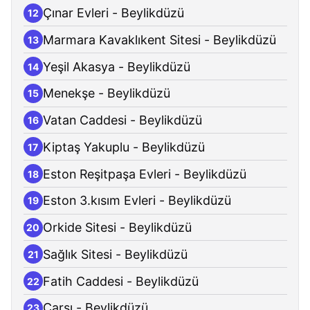
Çınar Evleri - Beylikdüzü
12
Marmara Kavaklıkent Sitesi - Beylikdüzü
13
Yeşil Akasya - Beylikdüzü
14
Menekşe - Beylikdüzü
15
Vatan Caddesi - Beylikdüzü
16
Kiptaş Yakuplu - Beylikdüzü
17
Eston Reşitpaşa Evleri - Beylikdüzü
18
Eston 3.kısım Evleri - Beylikdüzü
19
Orkide Sitesi - Beylikdüzü
20
Sağlık Sitesi - Beylikdüzü
21
Fatih Caddesi - Beylikdüzü
22
Çarşı - Beylikdüzü
23