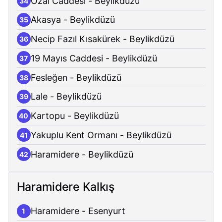
Özal Caddesi - Beylikdüzü
34
Akasya - Beylikdüzü
35
Necip Fazıl Kısakürek - Beylikdüzü
36
19 Mayıs Caddesi - Beylikdüzü
37
Fesleğen - Beylikdüzü
38
Lale - Beylikdüzü
39
Kartopu - Beylikdüzü
40
Yakuplu Kent Ormanı - Beylikdüzü
41
Haramidere - Beylikdüzü
42
Haramidere Kalkış
Haramidere - Esenyurt
1