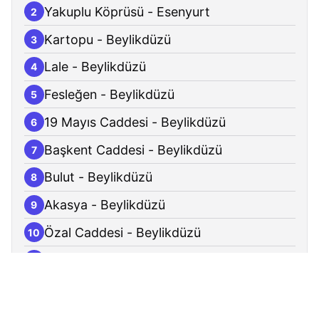
Yakuplu Köprüsü - Esenyurt
2
Kartopu - Beylikdüzü
3
Lale - Beylikdüzü
4
Fesleğen - Beylikdüzü
5
19 Mayıs Caddesi - Beylikdüzü
6
Başkent Caddesi - Beylikdüzü
7
Bulut - Beylikdüzü
8
Akasya - Beylikdüzü
9
Özal Caddesi - Beylikdüzü
10
Güzelyayla - Beylikdüzü
11
Barbaros Caddesi - Beylikdüzü
12
Beylikdüzü Ağız Ve Diş Sağlığı Merkezi -