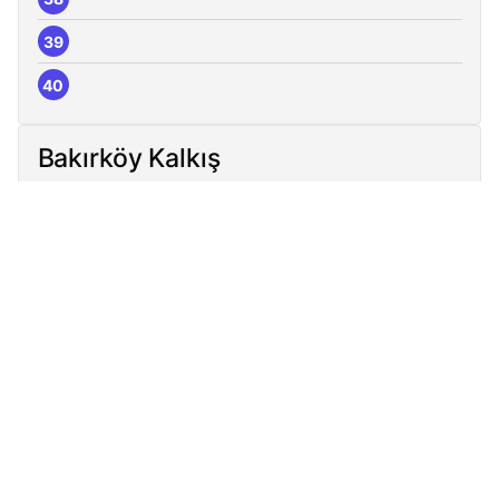
39
40
Bakırköy Kalkış
1
2
3
4
5
6
7