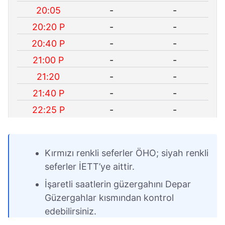
20:05
-
-
20:20 P
-
-
20:40 P
-
-
21:00 P
-
-
21:20
-
-
21:40 P
-
-
22:25 P
-
-
Dönüş Yönü Kalkış
Kırmızı renkli seferler ÖHO; siyah renkli
seferler İETT’ye aittir.
İş Günleri
Cumartesi
Pazar
İşaretli saatlerin güzergahını Depar
05:55 N
05:55 N
06:20 N
Güzergahlar kısmından kontrol
06:10 N
06:10 N
-
edebilirsiniz.
06:20 N
06:20 N
-