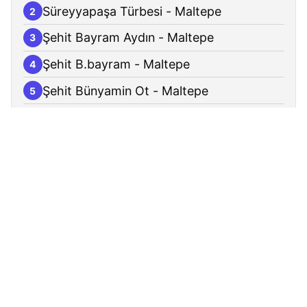
Süreyyapaşa Türbesi - Maltepe
2
Şehit Bayram Aydın - Maltepe
3
Şehit B.bayram - Maltepe
4
Şehit Bünyamin Ot - Maltepe
5
Trafo Caddesi - Maltepe
6
Şen Sokak - Maltepe
7
Şehit İbrahim Cengiz İmam Hatip
8
Ortaokulu - Maltepe
Başıbüyük Mahallesi - Maltepe
9
Şehit Orhun Göytan - Maltepe
10
Spor Tesisi - Maltepe
11
Süreyyapaşa Hastanesi - Maltepe
12