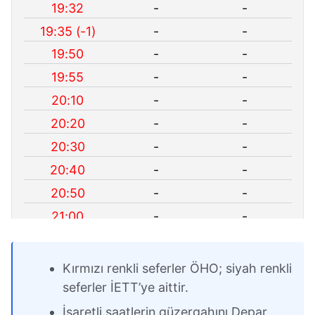
19:32
-
-
19:35 (-1)
-
-
19:50
-
-
19:55
-
-
20:10
-
-
20:20
-
-
20:30
-
-
20:40
-
-
20:50
-
-
21:00
-
-
21:15
-
-
21:30
-
-
Kırmızı renkli seferler ÖHO; siyah renkli
21:50
-
-
seferler İETT’ye aittir.
22:10
-
-
İşaretli saatlerin güzergahını Depar