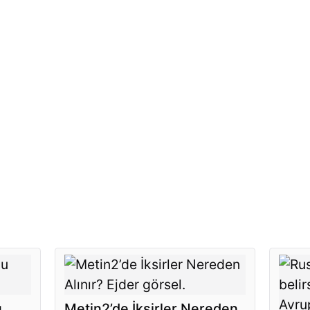
u
Metin2’de İksirler Nereden