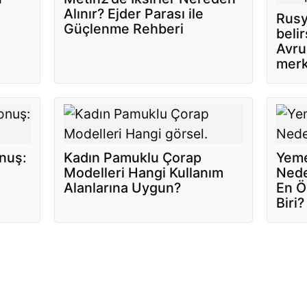
Alınır? Ejder Parası ile
Rusy
Güçlenme Rehberi
belir
Avru
merk
onuş:
Kadın Pamuklu Çorap
Yeme
Modelleri Hangi Kullanım
Nede
Alanlarına Uygun?
En Ö
Biri?