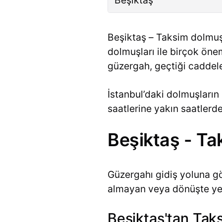
Beşiktaş – Taksim dolmuş 
dolmuşları ile birçok önem
güzergah, geçtiği caddeler
İstanbul’daki dolmuşların 
saatlerine yakın saatler
Beşiktaş - T
Güzergahı gidiş yoluna gö
almayan veya dönüşte yer 
Beşiktaş'tan Taks