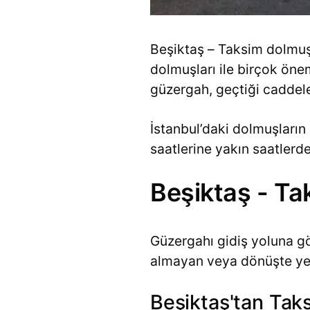
Beşiktaş – Taksim dolmuş 
dolmuşları ile birçok önem
güzergah, geçtiği caddeler
İstanbul’daki dolmuşların 
saatlerine yakın saatler
Beşiktaş - T
Güzergahı gidiş yoluna gö
almayan veya dönüşte yer 
Beşiktaş'tan Taks