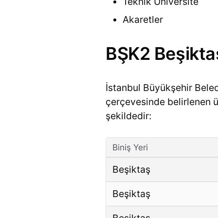
Teknik Üniversite
Akaretler
BŞK2 Beşiktaş
İstanbul Büyükşehir Bele
çerçevesinde belirlenen ücr
şekildedir:
Biniş Yeri
Beşiktaş
Beşiktaş
Beşiktaş