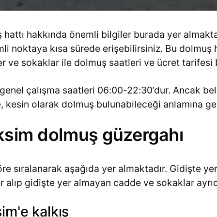
hattı hakkında önemli bilgiler burada yer almakta
li noktaya kısa sürede erişebilirsiniz. Bu dolmuş h
 ve sokaklar ile dolmuş saatleri ve ücret tarifesi
genel çalışma saatleri 06:00-22:30’dur. Ancak beli
de, kesin olarak dolmuş bulunabileceği anlamına g
aksim dolmuş güzergahı
re sıralanarak aşağıda yer almaktadır. Gidişte yer
alıp gidişte yer almayan cadde ve sokaklar ayrıca 
im'e kalkış