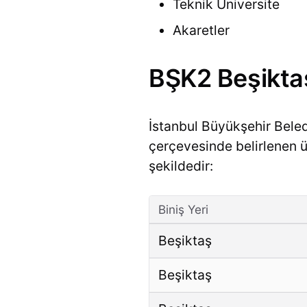
Teknik Üniversite
Akaretler
BŞK2 Beşiktaş
İstanbul Büyükşehir Bele
çerçevesinde belirlenen ücr
şekildedir:
Biniş Yeri
Beşiktaş
Beşiktaş