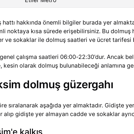
hattı hakkında önemli bilgiler burada yer almakta
li noktaya kısa sürede erişebilirsiniz. Bu dolmuş h
 ve sokaklar ile dolmuş saatleri ve ücret tarifesi
genel çalışma saatleri 06:00-22:30’dur. Ancak beli
de, kesin olarak dolmuş bulunabileceği anlamına g
aksim dolmuş güzergahı
re sıralanarak aşağıda yer almaktadır. Gidişte yer
alıp gidişte yer almayan cadde ve sokaklar ayrıca 
im'e kalkış