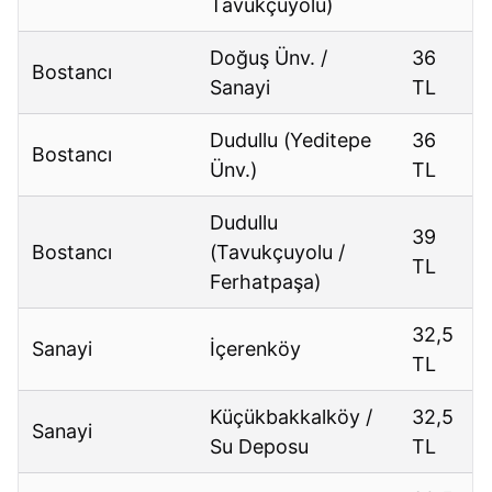
Tavukçuyolu)
Doğuş Ünv. /
36
Bostancı
Sanayi
TL
Dudullu (Yeditepe
36
Bostancı
Ünv.)
TL
Dudullu
39
Bostancı
(Tavukçuyolu /
TL
Ferhatpaşa)
32,5
Sanayi
İçerenköy
TL
Küçükbakkalköy /
32,5
Sanayi
Su Deposu
TL