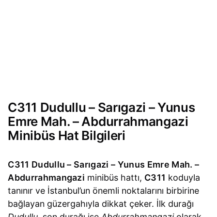
C311 Dudullu – Sarıgazi – Yunus
Emre Mah. – Abdurrahmangazi
Minibüs Hat Bilgileri
C311 Dudullu – Sarıgazi – Yunus Emre Mah. –
Abdurrahmangazi
minibüs hattı,
C311
koduyla
tanınır ve İstanbul’un önemli noktalarını birbirine
bağlayan güzergahıyla dikkat çeker. İlk durağı
Dudullu
, son durağı ise
Abdurrahmangazi
olarak