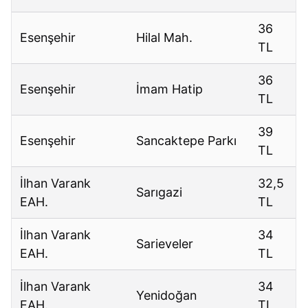
36
Esenşehir
Hilal Mah.
TL
36
Esenşehir
İmam Hatip
TL
39
Esenşehir
Sancaktepe Parkı
TL
İlhan Varank
32,5
Sarıgazi
EAH.
TL
İlhan Varank
34
Sarieveler
EAH.
TL
İlhan Varank
34
Yenidoğan
EAH.
TL