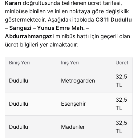
Kararı
doğrultusunda belirlenen ücret tarifesi,
minibüse binilen ve inilen noktaya göre değişiklik
göstermektedir. Aşağıdaki tabloda
C311 Dudullu
– Sarıgazi – Yunus Emre Mah. –
Abdurrahmangazi
minibüs hattı için geçerli olan
ücret bilgileri yer almaktadır:
Biniş Yeri
İniş Yeri
Ücret
32,5
Dudullu
Metrogarden
TL
32,5
Dudullu
Esenşehir
TL
32,5
Dudullu
Madenler
TL