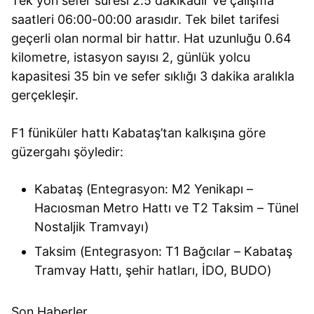
Tek yön sefer süresi 2.5 dakikadır ve çalışma
saatleri 06:00-00:00 arasıdır. Tek bilet tarifesi
geçerli olan normal bir hattır. Hat uzunluğu 0.64
kilometre, istasyon sayısı 2, günlük yolcu
kapasitesi 35 bin ve sefer sıklığı 3 dakika aralıkla
gerçekleşir.
F1 füniküler hattı Kabataş’tan kalkışına göre
güzergahı şöyledir:
Kabataş (Entegrasyon: M2 Yenikapı –
Hacıosman Metro Hattı ve T2 Taksim – Tünel
Nostaljik Tramvayı)
Taksim (Entegrasyon: T1 Bağcılar – Kabataş
Tramvay Hattı, şehir hatları, İDO, BUDO)
Son Haberler