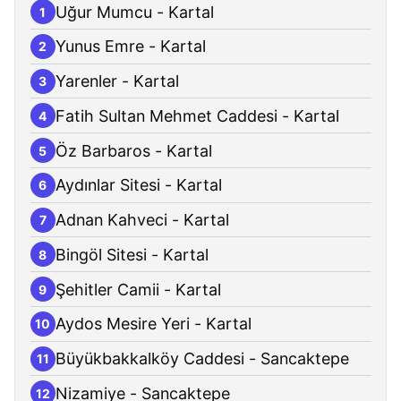
Uğur Mumcu - Kartal
1
Yunus Emre - Kartal
2
Yarenler - Kartal
3
Fatih Sultan Mehmet Caddesi - Kartal
4
Öz Barbaros - Kartal
5
Aydınlar Sitesi - Kartal
6
Adnan Kahveci - Kartal
7
Bingöl Sitesi - Kartal
8
Şehitler Camii - Kartal
9
Aydos Mesire Yeri - Kartal
10
Büyükbakkalköy Caddesi - Sancaktepe
11
Nizamiye - Sancaktepe
12