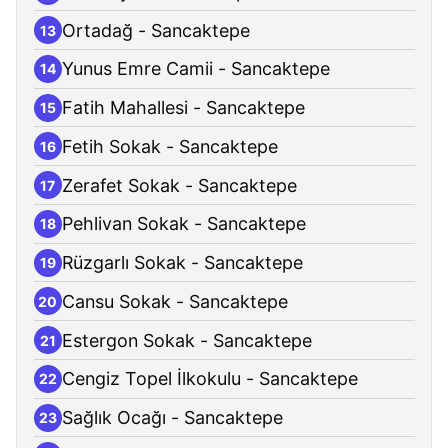
Ortadağ - Sancaktepe
13
Yunus Emre Camii - Sancaktepe
14
Fatih Mahallesi - Sancaktepe
15
Fetih Sokak - Sancaktepe
16
Zerafet Sokak - Sancaktepe
17
Pehlivan Sokak - Sancaktepe
18
Rüzgarlı Sokak - Sancaktepe
19
Cansu Sokak - Sancaktepe
20
Estergon Sokak - Sancaktepe
21
Cengiz Topel İlkokulu - Sancaktepe
22
Sağlık Ocağı - Sancaktepe
23