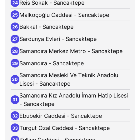
Reis Sokak - Sancaktepe
24
Malkoçoğlu Caddesi - Sancaktepe
25
Bakkal - Sancaktepe
26
Sardunya Evleri - Sancaktepe
27
Samandıra Merkez Metro - Sancaktepe
28
Samandıra - Sancaktepe
29
Samandıra Mesleki Ve Teknik Anadolu
30
Lisesi - Sancaktepe
Samandıra Kız Anadolu İmam Hatip Lisesi
31
- Sancaktepe
Ebubekir Caddesi - Sancaktepe
32
Turgut Özal Caddesi - Sancaktepe
33
Külliye Caddesi - Sancaktepe
34