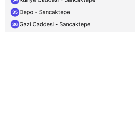
Depo - Sancaktepe
35
Gazi Caddesi - Sancaktepe
36
Haznedar Sokak - Sancaktepe
37
Ravza Caddesi - Sancaktepe
38
Stad Sokak - Sancaktepe
39
Halife Caddesi - Sancaktepe
40
Ufuk Caddesi - Sancaktepe
41
İhsan Sokak - Sancaktepe
42
Çamlıktepe - Sancaktepe
43
Merve Mahallesi - Sancaktepe
44
Kevser Sokak - Sancaktepe
45