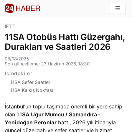
İETT
11SA Otobüs Hattı Güzergahı,
Durakları ve Saatleri 2026
08/08/2025
Son güncelleme: 23 Haziran 2026, 18:30
İçindekiler
11SA Sefer Saatleri
11SA Kalkış Noktası
İstanbul'un toplu taşımada önemli bir yere sahip
olan
11SA Uğur Mumcu / Samandıra -
Yenidoğan Peronlar
hattı, 2026 yılı itibarıyla
güncel güzergah ve sefer saatleriyle hizmet