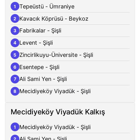
Tepeüstü - Ümraniye
1
Kavacık Köprüsü - Beykoz
2
Fabrikalar - Şişli
3
Levent - Şişli
4
Zincirlikuyu-Üniversite - Şişli
5
Esentepe - Şişli
6
Ali Sami Yen - Şişli
7
Mecidiyeköy Viyadük - Şişli
8
Mecidiyeköy Viyadük Kalkış
Mecidiyeköy Viyadük - Şişli
1
Ali Sami Yen - Şişli
2