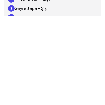
Gayrettepe - Şişli
3
Esentepe - Şişli
4
Zincirlikuyu-Üniversite - Şişli
5
Levent - Beşiktaş
6
Fabrikalar - Beşiktaş
7
Kavacık Köprüsü - Beykoz
8
Balkan Caddesi - Ümraniye
9
Tepeüstü - Ümraniye
10