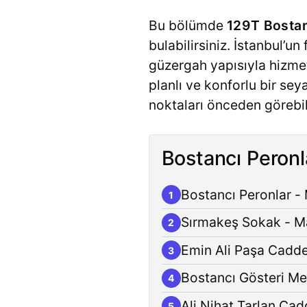
Bu bölümde
129T Bostan
bulabilirsiniz. İstanbul’u
güzergah yapısıyla hizmet
planlı ve konforlu bir se
noktaları önceden görebil
Bostancı Peronl
Bostancı Peronlar -
1
Sırmakeş Sokak - M
2
Emin Ali Paşa Cadde
3
Bostancı Gösteri Me
4
Ali Nihat Tarlan Cad
5