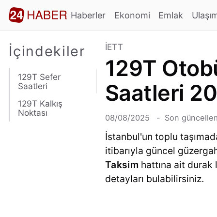
Haberler
Ekonomi
Emlak
Ulaşı
İETT
İçindekiler
129T Otobü
129T Sefer
Saatleri 2
Saatleri
129T Kalkış
Noktası
08/08/2025
Son güncellem
İstanbul'un toplu taşımad
itibarıyla güncel güzerg
Taksim
hattına ait durak 
detayları bulabilirsiniz.