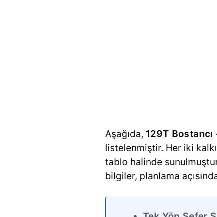
Aşağıda,
129T Bostancı 
listelenmiştir. Her iki kal
tablo halinde sunulmuştur
bilgiler, planlama açısınd
Tek Yön Sefer S