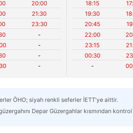
00
20:00
18:15
17
00
21:30
19:30
18
00
23:30
20:45
19
30
-
22:00
20
00
-
23:15
21
30
-
00:30
23
30
-
-
00
erler ÖHO; siyah renkli seferler İETT’ye aittir.
n güzergahını Depar Güzergahlar kısmından kontrol 