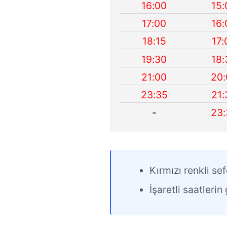
16:00
15:
17:00
16:
18:15
17:
19:30
18:
21:00
20:
23:35
21:
-
23:
Kırmızı renkli sef
İşaretli saatleri