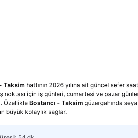
- Taksim
hattının 2026 yılına ait güncel sefer saat
kış noktası için iş günleri, cumartesi ve pazar günler
. Özellikle
Bostancı - Taksim
güzergahında seyah
an büyük kolaylık sağlar.
üresi:
54 dk