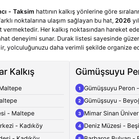
cı - Taksim
hattının kalkış yönlerine göre sıralanm
n farklı noktalarına ulaşım sağlayan bu hat,
2026
yı
 vermektedir. Her kalkış noktasından hareket ede
yahat deneyimi sunar. Durak listesi sayesinde güz
ir, yolculuğunuzu daha verimli şekilde organize ede
ar Kalkış
Gümüşsuyu Per
 Maltepe
Gümüşsuyu Peron -
1
altepe
Gümüşsuyu - Beyo
2
si - Maltepe
Mimar Sinan Ünivers
3
rkezi - Kadıköy
Deniz Müzesi - Beş
4
desi - Kadıköy
Barbaros Bulvarı - 
5