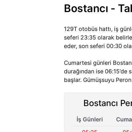
Bostancı - Ta
129T otobüs hattı, iş gün
seferi 23:35 olarak belir
eder, son seferi 00:30 ola
Cumartesi günleri Bostan
durağından ise 06:15’de s
başlar. Gümüşsuyu Peron d
Bostancı Per
İş Günleri
Cumar