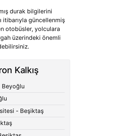
ış durak bilgilerini
lı itibarıyla güncellenmiş
n otobüsler, yolculara
ergah üzerindeki önemli
bilirsiniz.
on Kalkış
 Beyoğlu
ğlu
itesi - Beşiktaş
iktaş
Beşiktaş