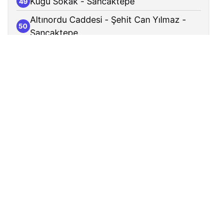
Kuğu Sokak - Sancaktepe
49
Altınordu Caddesi - Şehit Can Yılmaz -
50
Sancaktepe
Babürşah Caddesi - Sancaktepe
51
Sancaktepe Emniyet - Sancaktepe
52
Semerkand - Sancaktepe
53
Kızılay Caddesi - Sancaktepe
54
Kızılay - Sancaktepe
55
Diş Hastanesi - Sancaktepe
56
Topal Osman Caddesi - Sancaktepe
57
Otoban Girişi - Sancaktepe
58
Zeybek Sokak - Sancaktepe
59