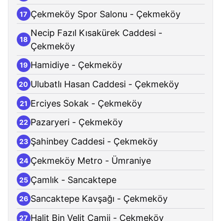
Çekmeköy Spor Salonu - Çekmeköy
17
Necip Fazıl Kısakürek Caddesi -
18
Çekmeköy
Hamidiye - Çekmeköy
19
Ulubatlı Hasan Caddesi - Çekmeköy
20
Erciyes Sokak - Çekmeköy
21
Pazaryeri - Çekmeköy
22
Şahinbey Caddesi - Çekmeköy
23
Çekmeköy Metro - Ümraniye
24
Çamlık - Sancaktepe
25
Sancaktepe Kavşağı - Çekmeköy
26
Halit Bin Velit Camii - Çekmeköy
27