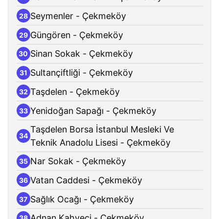
Seymenler - Çekmeköy
28
Güngören - Çekmeköy
29
Sinan Sokak - Çekmeköy
30
Sultançiftliği - Çekmeköy
31
Taşdelen - Çekmeköy
32
Yenidoğan Sapağı - Çekmeköy
33
Taşdelen Borsa İstanbul Mesleki Ve
34
Teknik Anadolu Lisesi - Çekmeköy
Nar Sokak - Çekmeköy
35
Vatan Caddesi - Çekmeköy
36
Sağlık Ocağı - Çekmeköy
37
Adnan Kahveci - Çekmeköy
38