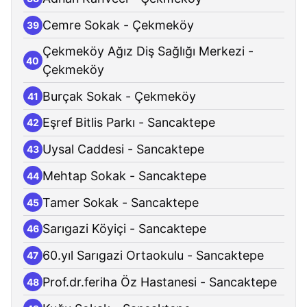
Cemre Sokak - Çekmeköy
39
Çekmeköy Ağız Diş Sağlığı Merkezi -
40
Çekmeköy
Burçak Sokak - Çekmeköy
41
Eşref Bitlis Parkı - Sancaktepe
42
Uysal Caddesi - Sancaktepe
43
Mehtap Sokak - Sancaktepe
44
Tamer Sokak - Sancaktepe
45
Sarıgazi Köyiçi - Sancaktepe
46
60.yıl Sarıgazi Ortaokulu - Sancaktepe
47
Prof.dr.feriha Öz Hastanesi - Sancaktepe
48