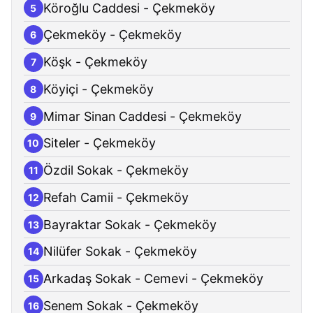
Köroğlu Caddesi - Çekmeköy
5
Çekmeköy - Çekmeköy
6
Köşk - Çekmeköy
7
Köyiçi - Çekmeköy
8
Mimar Sinan Caddesi - Çekmeköy
9
Siteler - Çekmeköy
10
Özdil Sokak - Çekmeköy
11
Refah Camii - Çekmeköy
12
Bayraktar Sokak - Çekmeköy
13
Nilüfer Sokak - Çekmeköy
14
Arkadaş Sokak - Cemevi - Çekmeköy
15
Senem Sokak - Çekmeköy
16