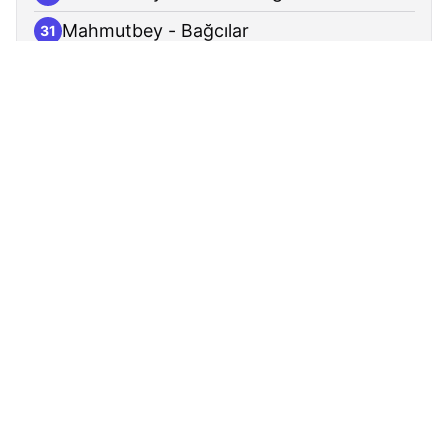
Mahmutbey - Bağcılar
31
Mahmutbey Metro - Bağcılar
32
Mahmutbey Metro Kalkış
Mahmutbey Metro - Bağcılar
1
Mahmutbey İski - Bağcılar
2
Mahmutbey - Bağcılar
3
Mahmutbey İlkokulu - Bağcılar
4
Altınbaş Üniversitesi - Bağcılar
5
Bahçeler - Bağcılar
6
Tem Çıkışı - Küçükçekmece
7