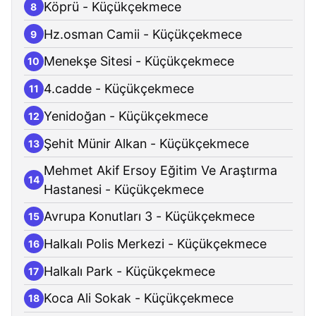
Köprü - Küçükçekmece
8
Hz.osman Camii - Küçükçekmece
9
Menekşe Sitesi - Küçükçekmece
10
4.cadde - Küçükçekmece
11
Yenidoğan - Küçükçekmece
12
Şehit Münir Alkan - Küçükçekmece
13
Mehmet Akif Ersoy Eğitim Ve Araştırma
14
Hastanesi - Küçükçekmece
Avrupa Konutları 3 - Küçükçekmece
15
Halkalı Polis Merkezi - Küçükçekmece
16
Halkalı Park - Küçükçekmece
17
Koca Ali Sokak - Küçükçekmece
18