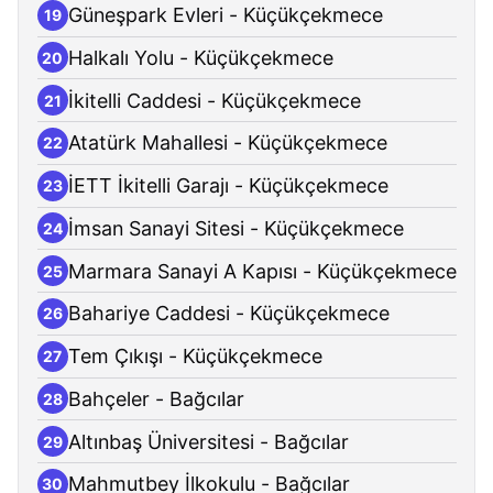
Güneşpark Evleri - Küçükçekmece
19
Halkalı Yolu - Küçükçekmece
20
İkitelli Caddesi - Küçükçekmece
21
Atatürk Mahallesi - Küçükçekmece
22
İETT İkitelli Garajı - Küçükçekmece
23
İmsan Sanayi Sitesi - Küçükçekmece
24
Marmara Sanayi A Kapısı - Küçükçekmece
25
Bahariye Caddesi - Küçükçekmece
26
Tem Çıkışı - Küçükçekmece
27
Bahçeler - Bağcılar
28
Altınbaş Üniversitesi - Bağcılar
29
Mahmutbey İlkokulu - Bağcılar
30