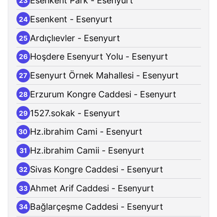
Esenkent Park - Esenyurt
23
Esenkent - Esenyurt
24
Ardıçlıevler - Esenyurt
25
Hoşdere Esenyurt Yolu - Esenyurt
26
Esenyurt Örnek Mahallesi - Esenyurt
27
Erzurum Kongre Caddesi - Esenyurt
28
1527.sokak - Esenyurt
29
Hz.ibrahim Cami - Esenyurt
30
Hz.ibrahim Camii - Esenyurt
31
Sivas Kongre Caddesi - Esenyurt
32
Ahmet Arif Caddesi - Esenyurt
33
Bağlarçeşme Caddesi - Esenyurt
34