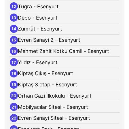
Tuğra - Esenyurt
12
Depo - Esenyurt
13
Zümrüt - Esenyurt
14
Evren Sanayi 2 - Esenyurt
15
Mehmet Zahit Kotku Camii - Esenyurt
16
Yıldız - Esenyurt
17
Kiptaş Çıkış - Esenyurt
18
Kiptaş 3.etap - Esenyurt
19
Orhan Gazi İlkokulu - Esenyurt
20
Mobilyacılar Sitesi - Esenyurt
21
Evren Sanayi Sitesi - Esenyurt
22