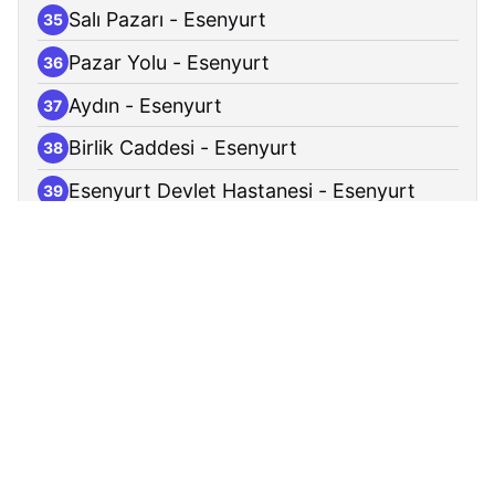
Salı Pazarı - Esenyurt
35
Pazar Yolu - Esenyurt
36
Aydın - Esenyurt
37
Birlik Caddesi - Esenyurt
38
Esenyurt Devlet Hastanesi - Esenyurt
39
Kıraç Köprü - Esenyurt
40
Fatih Sultan Mehmet Caddesi - Esenyurt
41
1000.sokak - Esenyurt
42
1047.sokak - Esenyurt
43
Şehitler Ve Gaziler Parkı - Esenyurt
44
1033. Sokak - Esenyurt
45
Erdoğanlar İlkokulu - Esenyurt
46