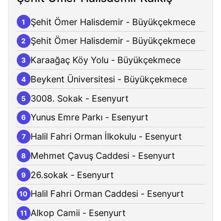
Şehit Ömer Halisdemir - Büyükçekmece
1
Şehit Ömer Halisdemir - Büyükçekmece
2
Karaağaç Köy Yolu - Büyükçekmece
3
Beykent Üniversitesi - Büyükçekmece
4
3008. Sokak - Esenyurt
5
Yunus Emre Parkı - Esenyurt
6
Halil Fahri Orman İlkokulu - Esenyurt
7
Mehmet Çavuş Caddesi - Esenyurt
8
26.sokak - Esenyurt
9
Halil Fahri Orman Caddesi - Esenyurt
10
Alkop Camii - Esenyurt
11