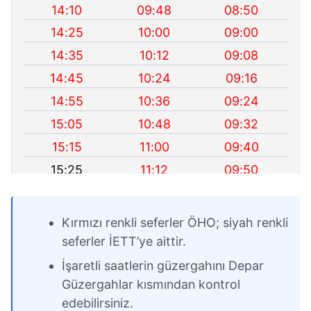
14:10
09:48
08:50
14:25
10:00
09:00
14:35
10:12
09:08
14:45
10:24
09:16
14:55
10:36
09:24
15:05
10:48
09:32
15:15
11:00
09:40
15:25
11:12
09:50
15:35
11:24
10:00
15:45
11:36
10:10
Kırmızı renkli seferler ÖHO; siyah renkli
16:00
11:48
10:20
seferler İETT’ye aittir.
16:15
12:00
10:30
İşaretli saatlerin güzergahını Depar
16:30
12:12
10:40
Güzergahlar kısmından kontrol
edebilirsiniz.
16:45
12:24
10:50