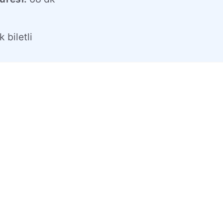
l
 biletli