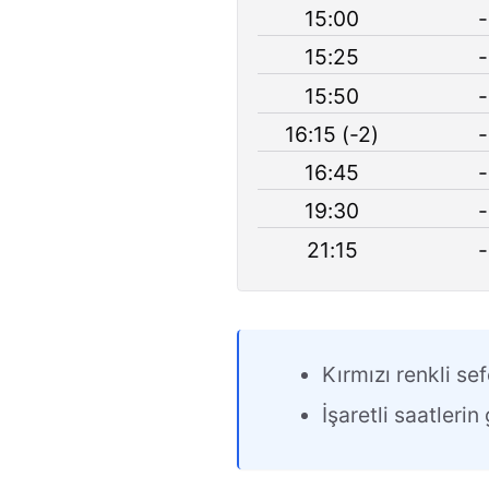
15:00
-
15:25
-
15:50
-
16:15 (-2)
-
16:45
-
19:30
-
21:15
-
Kırmızı renkli sef
İşaretli saatleri