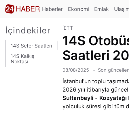
Haberler
Ekonomi
Emlak
Ulaşı
İETT
İçindekiler
14S Otobüs
14S Sefer Saatleri
Saatleri 2
14S Kalkış
Noktası
08/08/2025
Son güncelle
İstanbul'un toplu taşımad
2026 yılı itibarıyla günc
Sultanbeyli - Kozyatağı
yolculuk süresi gibi tüm de