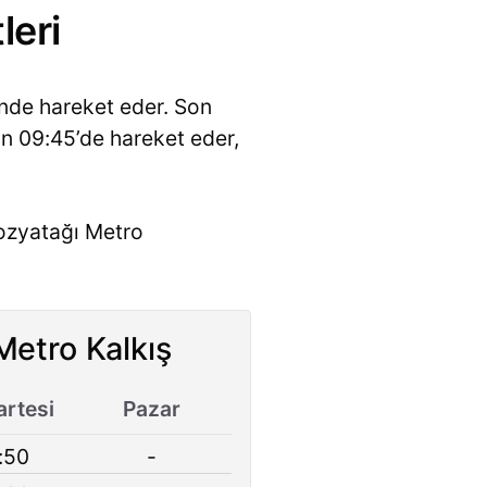
leri
inde hareket eder. Son
an 09:45’de hareket eder,
Kozyatağı Metro
Metro Kalkış
rtesi
Pazar
:50
-