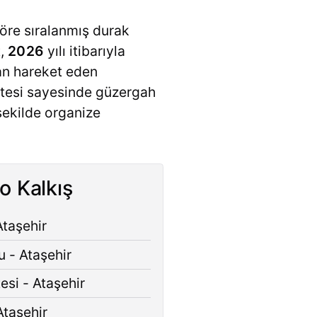
göre sıralanmış durak
t,
2026
yılı itibarıyla
an hareket eden
istesi sayesinde güzergah
şekilde organize
o Kalkış
Ataşehir
u - Ataşehir
si - Ataşehir
taşehir