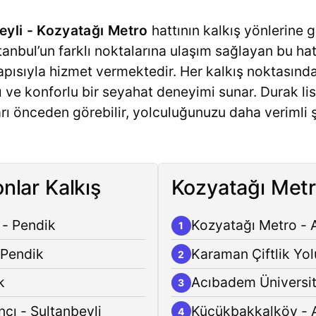
eyli - Kozyatağı Metro
hattının kalkış yönlerine 
 İstanbul’un farklı noktalarına ulaşım sağlayan bu ha
pısıyla hizmet vermektedir. Her kalkış noktasınd
lı ve konforlu bir seyahat deneyimi sunar. Durak l
rı önceden görebilir, yolculuğunuzu daha verimli 
nlar Kalkış
Kozyatağı Metr
 - Pendik
Kozyatağı Metro - 
1
- Pendik
Karaman Çiftlik Yol
2
k
Acıbadem Üniversite
3
cı - Sultanbeyli
Küçükbakkalköy - A
4