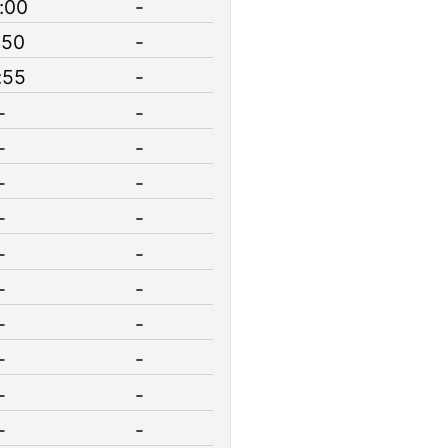
:00
-
:50
-
:55
-
-
-
-
-
-
-
-
-
-
-
-
-
-
-
-
-
-
-
-
-