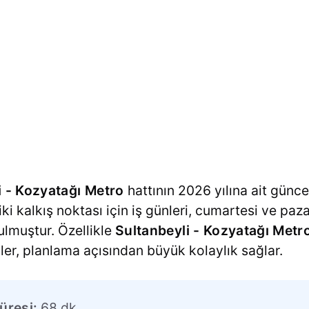
i - Kozyatağı Metro
hattının 2026 yılına ait güncel
 iki kalkış noktası için iş günleri, cumartesi ve paz
nulmuştur. Özellikle
Sultanbeyli - Kozyatağı Metr
iler, planlama açısından büyük kolaylık sağlar.
üresi:
68 dk