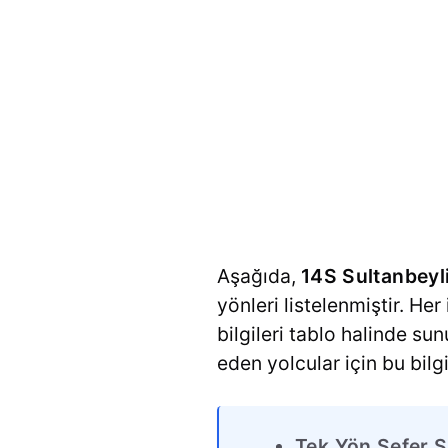
Aşağıda,
14S Sultanbeyl
yönleri listelenmiştir. Her
bilgileri tablo halinde su
eden yolcular için bu bilg
Tek Yön Sefer S