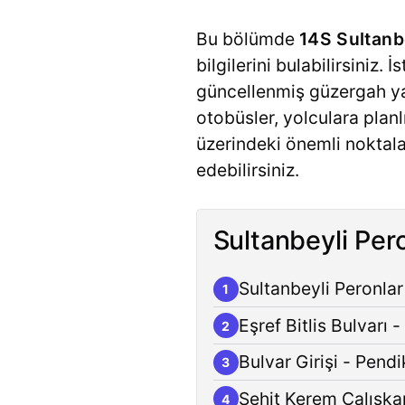
Bu bölümde
14S Sultanb
bilgilerini bulabilirsiniz.
güncellenmiş güzergah ya
otobüsler, yolculara plan
üzerindeki önemli noktala
edebilirsiniz.
Sultanbeyli Pero
Sultanbeyli Peronlar
1
Eşref Bitlis Bulvarı 
2
Bulvar Girişi - Pendi
3
Şehit Kerem Çalışkan
4