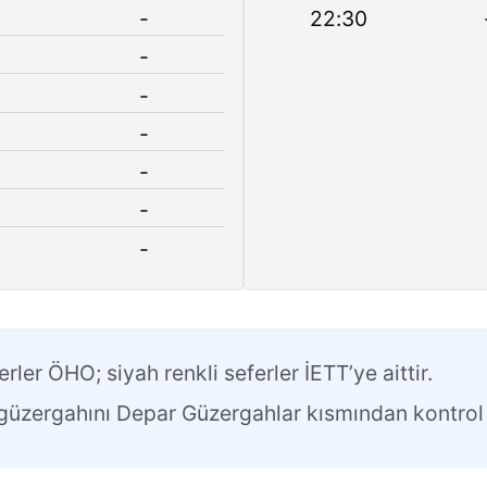
-
22:30
-
-
-
-
-
-
erler ÖHO; siyah renkli seferler İETT’ye aittir.
n güzergahını Depar Güzergahlar kısmından kontrol 