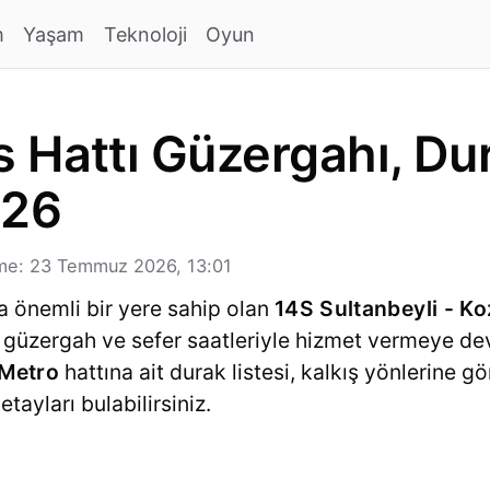
m
Yaşam
Teknoloji
Oyun
 Hattı Güzergahı, Dur
026
me: 23 Temmuz 2026, 13:01
a önemli bir yere sahip olan
14S Sultanbeyli - K
el güzergah ve sefer saatleriyle hizmet vermeye d
 Metro
hattına ait durak listesi, kalkış yönlerine gö
tayları bulabilirsiniz.