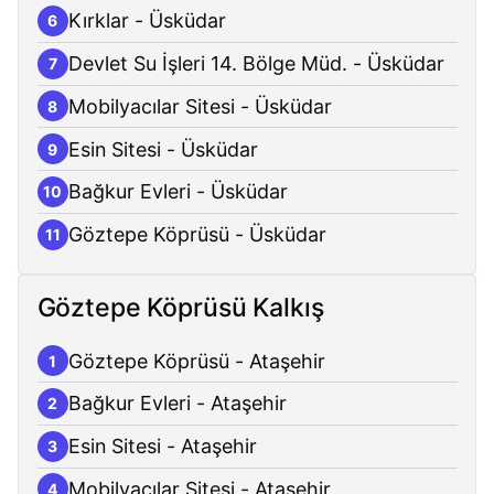
Kırklar - Üsküdar
6
Devlet Su İşleri 14. Bölge Müd. - Üsküdar
7
Mobilyacılar Sitesi - Üsküdar
8
Esin Sitesi - Üsküdar
9
Bağkur Evleri - Üsküdar
10
Göztepe Köprüsü - Üsküdar
11
Göztepe Köprüsü Kalkış
Göztepe Köprüsü - Ataşehir
1
Bağkur Evleri - Ataşehir
2
Esin Sitesi - Ataşehir
3
Mobilyacılar Sitesi - Ataşehir
4