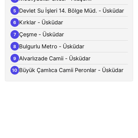
Devlet Su İşleri 14. Bölge Müd. - Üsküdar
5
Kırklar - Üsküdar
6
Çeşme - Üsküdar
7
Bulgurlu Metro - Üsküdar
8
Alvarlızade Camii - Üsküdar
9
Büyük Çamlıca Camii Peronlar - Üsküdar
10