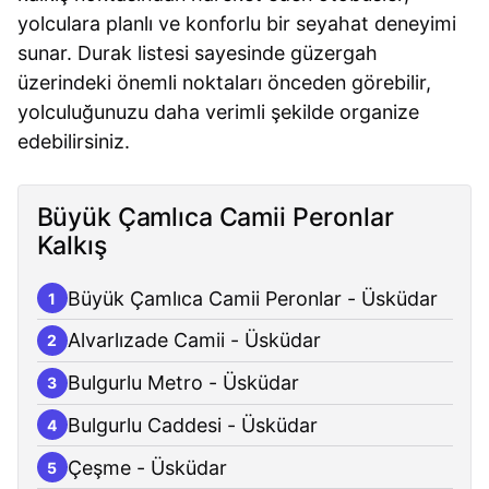
yolculara planlı ve konforlu bir seyahat deneyimi
sunar. Durak listesi sayesinde güzergah
üzerindeki önemli noktaları önceden görebilir,
yolculuğunuzu daha verimli şekilde organize
edebilirsiniz.
Büyük Çamlıca Camii Peronlar
Kalkış
Büyük Çamlıca Camii Peronlar - Üsküdar
1
Alvarlızade Camii - Üsküdar
2
Bulgurlu Metro - Üsküdar
3
Bulgurlu Caddesi - Üsküdar
4
Çeşme - Üsküdar
5