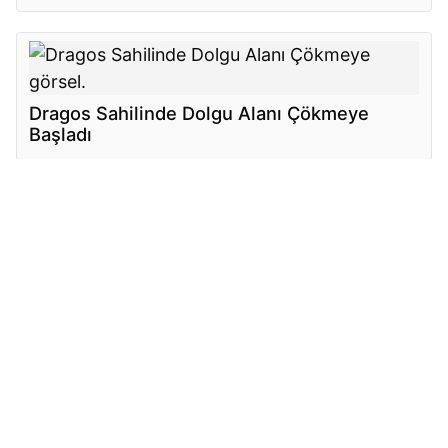
Dragos Sahilinde Dolgu Alanı Çökmeye
Başladı
Metin2’de İksirler Nereden Alınır? Ejder
Parası ile Güçlenme Rehberi
Rusya rotalarındaki belirsizlik Türkiye’yi
Avrupa’nın yeni hava ulaşım merkezine