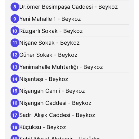
Dr.ömer Besimpaşa Caddesi - Beykoz
8
Yeni Mahalle 1 - Beykoz
9
Rüzgarlı Sokak - Beykoz
10
Nişane Sokak - Beykoz
11
Güner Sokak - Beykoz
12
Yenimahalle Muhtarlığı - Beykoz
13
Nişantaşı - Beykoz
14
Nişangah Camii - Beykoz
15
Nişangah Caddesi - Beykoz
16
Sadri Alışık Caddesi - Beykoz
17
Küçüksu - Beykoz
18
Şehit Murat Akdemir - Üsküdar
19