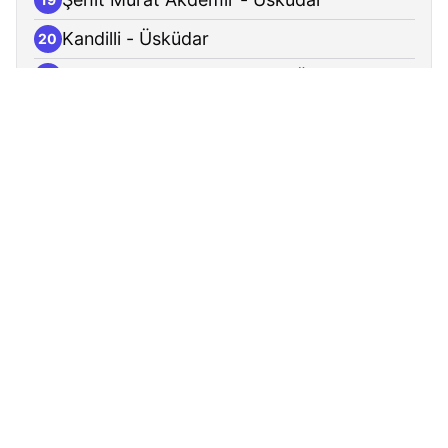
Kandilli - Üsküdar
20
Kandilli Kız Anadolu Lisesi - Üsküdar
21
Vaniköy - Üsküdar
22
Yazmacı - Üsküdar
23
Kuleli - Üsküdar
24
Çengelköy - Üsküdar
25
Şehit Burak Cantürk - Üsküdar
26
Yalıboyu - Üsküdar
27
Beylerbeyi - Üsküdar
28
Beylerbeyi Sarayı - Üsküdar
29
Tünel - Üsküdar
30