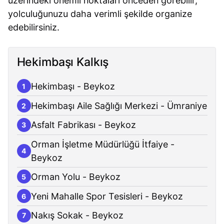
üzerindeki önemli noktaları önceden görebilir,
yolculuğunuzu daha verimli şekilde organize
edebilirsiniz.
Hekimbaşı Kalkış
Hekimbaşı - Beykoz
1
Hekimbaşı Aile Sağlığı Merkezi - Ümraniye
2
Asfalt Fabrikası - Beykoz
3
Orman İşletme Müdürlüğü İtfaiye -
4
Beykoz
Orman Yolu - Beykoz
5
Yeni Mahalle Spor Tesisleri - Beykoz
6
Nakış Sokak - Beykoz
7