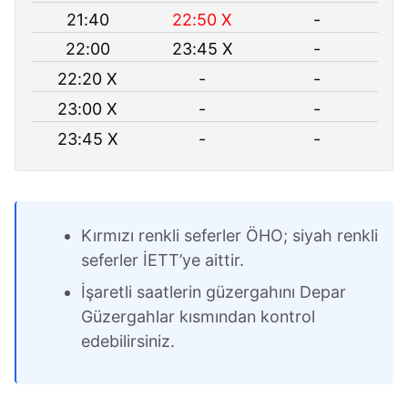
21:40
22:50 X
-
22:00
23:45 X
-
22:20 X
-
-
23:00 X
-
-
23:45 X
-
-
Kırmızı renkli seferler ÖHO; siyah renkli
seferler İETT’ye aittir.
İşaretli saatlerin güzergahını Depar
Güzergahlar kısmından kontrol
edebilirsiniz.