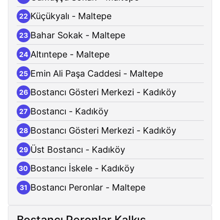
Küçükyalı - Maltepe
22
Bahar Sokak - Maltepe
23
Altıntepe - Maltepe
24
Emin Ali Paşa Caddesi - Maltepe
25
Bostancı Gösteri Merkezi - Kadıköy
26
Bostancı - Kadıköy
27
Bostancı Gösteri Merkezi - Kadıköy
28
Üst Bostancı - Kadıköy
29
Bostancı İskele - Kadıköy
30
Bostancı Peronlar - Maltepe
31
Bostancı Peronlar Kalkış