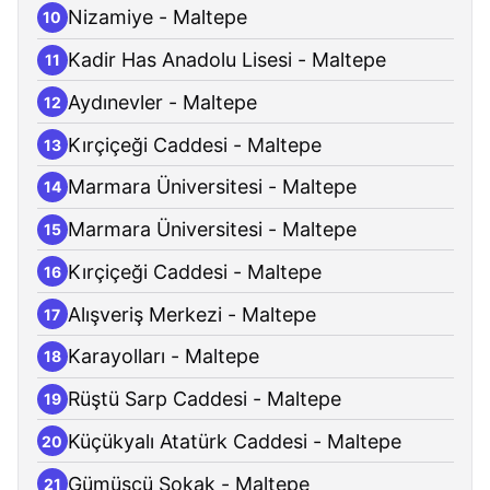
Nizamiye - Maltepe
10
Kadir Has Anadolu Lisesi - Maltepe
11
Aydınevler - Maltepe
12
Kırçiçeği Caddesi - Maltepe
13
Marmara Üniversitesi - Maltepe
14
Marmara Üniversitesi - Maltepe
15
Kırçiçeği Caddesi - Maltepe
16
Alışveriş Merkezi - Maltepe
17
Karayolları - Maltepe
18
Rüştü Sarp Caddesi - Maltepe
19
Küçükyalı Atatürk Caddesi - Maltepe
20
Gümüşçü Sokak - Maltepe
21