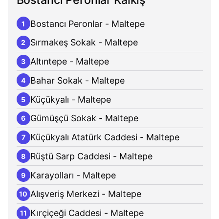
Bostancı Peronlar - Maltepe
1
Sırmakeş Sokak - Maltepe
2
Altıntepe - Maltepe
3
Bahar Sokak - Maltepe
4
Küçükyalı - Maltepe
5
Gümüşçü Sokak - Maltepe
6
Küçükyalı Atatürk Caddesi - Maltepe
7
Rüştü Sarp Caddesi - Maltepe
8
Karayolları - Maltepe
9
Alışveriş Merkezi - Maltepe
10
Kırçiçeği Caddesi - Maltepe
11