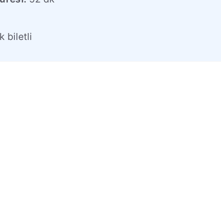
l
 biletli