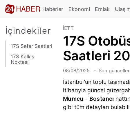
Haberler
Ekonomi
Emlak
Ulaşı
İETT
İçindekiler
17S Otobüs
17S Sefer Saatleri
Saatleri 2
17S Kalkış
Noktası
08/08/2025
Son güncellem
İstanbul'un toplu taşımad
itibarıyla güncel güzerg
Mumcu - Bostancı
hattın
gibi tüm detayları bulabili