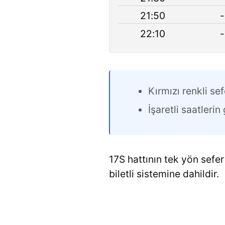
21:50
-
22:10
-
Kırmızı renkli sef
İşaretli saatleri
17S hattının tek yön sefer 
biletli sistemine dahildir.