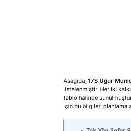
Aşağıda,
17S Uğur Mumc
listelenmiştir. Her iki kal
tablo halinde sunulmuştur
için bu bilgiler, planlama
Tek Yön Sefer S