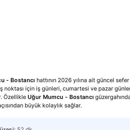
u - Bostancı
hattının 2026 yılına ait güncel sefer 
kış noktası için iş günleri, cumartesi ve pazar günler
. Özellikle
Uğur Mumcu - Bostancı
güzergahında
 açısından büyük kolaylık sağlar.
üresi:
52 dk