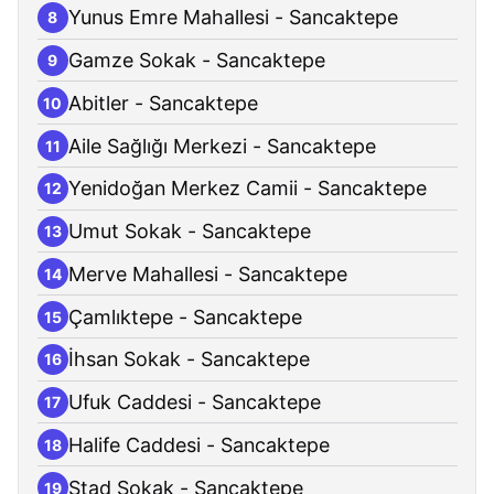
Yunus Emre Mahallesi - Sancaktepe
8
Gamze Sokak - Sancaktepe
9
Abitler - Sancaktepe
10
Aile Sağlığı Merkezi - Sancaktepe
11
Yenidoğan Merkez Camii - Sancaktepe
12
Umut Sokak - Sancaktepe
13
Merve Mahallesi - Sancaktepe
14
Çamlıktepe - Sancaktepe
15
İhsan Sokak - Sancaktepe
16
Ufuk Caddesi - Sancaktepe
17
Halife Caddesi - Sancaktepe
18
Stad Sokak - Sancaktepe
19