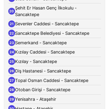
Şehit Er Hasan Genç İlkokulu -
20
Sancaktepe
Sevenler Caddesi - Sancaktepe
21
Sancaktepe Belediyesi - Sancaktepe
22
Semerkand - Sancaktepe
23
Kızılay Caddesi - Sancaktepe
24
Kızılay - Sancaktepe
25
Diş Hastanesi - Sancaktepe
26
Topal Osman Caddesi - Sancaktepe
27
Otoban Girişi - Sancaktepe
28
Yenisahra - Ataşehir
29
Hastane - Ataşehir
30