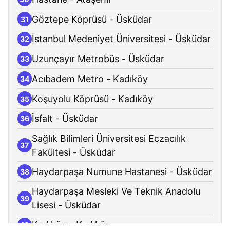
Göztepe Köprüsü - Üsküdar
31
İstanbul Medeniyet Üniversitesi - Üsküdar
32
Uzunçayır Metrobüs - Üsküdar
33
Acıbadem Metro - Kadıköy
34
Koşuyolu Köprüsü - Kadıköy
35
İsfalt - Üsküdar
36
Sağlık Bilimleri Üniversitesi Eczacılık
37
Fakültesi - Üsküdar
Haydarpaşa Numune Hastanesi - Üsküdar
38
Haydarpaşa Mesleki Ve Teknik Anadolu
39
Lisesi - Üsküdar
Kadıköy - Kadıköy
40