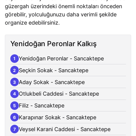
güzergah üzerindeki önemli noktaları önceden
görebilir, yolculuğunuzu daha verimli şekilde
organize edebilirsiniz.
Yenidoğan Peronlar Kalkış
Yenidoğan Peronlar - Sancaktepe
1
Seçkin Sokak - Sancaktepe
2
Aday Sokak - Sancaktepe
3
Otlukbeli Caddesi - Sancaktepe
4
Filiz - Sancaktepe
5
Karapınar Sokak - Sancaktepe
6
Veysel Karani Caddesi - Sancaktepe
7