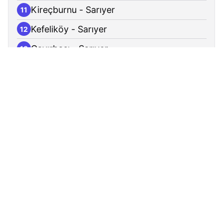
Kireçburnu - Sarıyer
11
Kefeliköy - Sarıyer
12
Çayırbaşı - Sarıyer
13
Çayırbaşı Merkez - Sarıyer
14
Balıkçılar Çarşısı - Sarıyer
15
Büyükdere Mahallesi - Sarıyer
16
Beyaz Park - Sarıyer
17
Sefaret - Sarıyer
18
Kocataş Sahil - Sarıyer
19
Sarıyer Merkez - Sarıyer
20
Şehit Mithat Yılmaz Caddesi - Sarıyer
21
Hüseyin Kalkavan Mesleki Ve Teknik