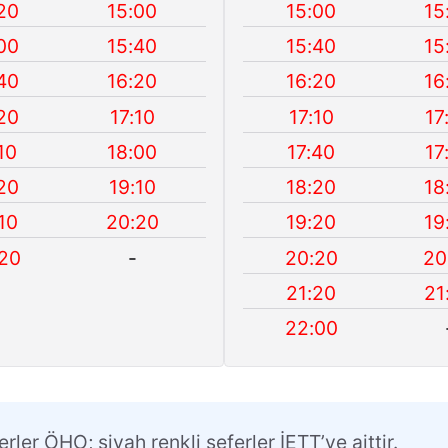
20
15:00
15:00
15
00
15:40
15:40
15
40
16:20
16:20
16
20
17:10
17:10
17
10
18:00
17:40
17
20
19:10
18:20
18
10
20:20
19:20
19
20
-
20:20
20
21:20
21
22:00
erler ÖHO; siyah renkli seferler İETT’ye aittir.