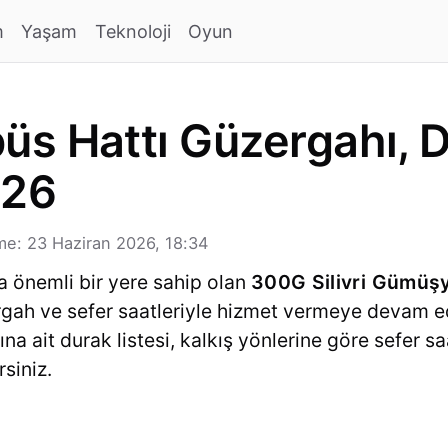
m
Yaşam
Teknoloji
Oyun
s Hattı Güzergahı, D
026
e: 23 Haziran 2026, 18:34
a önemli bir yere sahip olan
300G Silivri Gümü
zergah ve sefer saatleriyle hizmet vermeye devam 
ına ait durak listesi, kalkış yönlerine göre sefer sa
rsiniz.