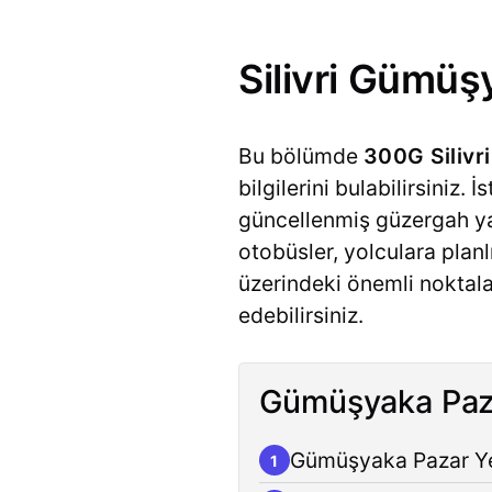
Silivri Gümüş
Bu bölümde
300G Siliv
bilgilerini bulabilirsiniz.
güncellenmiş güzergah ya
otobüsler, yolculara plan
üzerindeki önemli noktala
edebilirsiniz.
Gümüşyaka Paza
Gümüşyaka Pazar Yeri
1