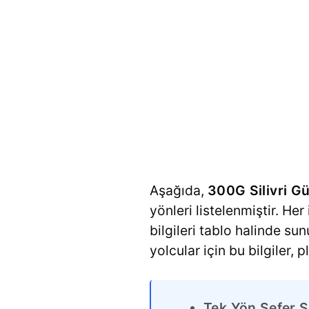
Aşağıda,
300G Silivri 
yönleri listelenmiştir. Her
bilgileri tablo halinde su
yolcular için bu bilgiler,
Tek Yön Sefer S