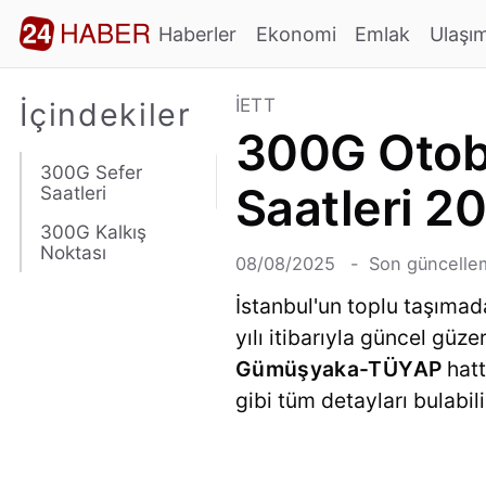
Haberler
Ekonomi
Emlak
Ulaşı
İETT
İçindekiler
300G Otobü
300G Sefer
Saatleri 2
Saatleri
300G Kalkış
Noktası
08/08/2025
Son güncellem
İstanbul'un toplu taşımad
yılı itibarıyla güncel gü
Gümüşyaka-TÜYAP
hatt
gibi tüm detayları bulabili