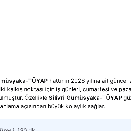
Gümüşyaka-TÜYAP
hattının 2026 yılına ait güncel s
 iki kalkış noktası için iş günleri, cumartesi ve paz
nulmuştur. Özellikle
Silivri Gümüşyaka-TÜYAP
güz
 planlama açısından büyük kolaylık sağlar.
üresi:
130 dk