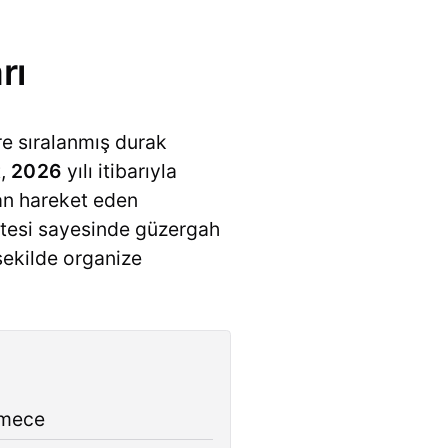
rı
re sıralanmış durak
t,
2026
yılı itibarıyla
an hareket eden
istesi sayesinde güzergah
şekilde organize
kmece