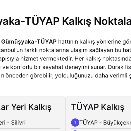
yaka-TÜYAP Kalkış Noktala
ri Gümüşyaka-TÜYAP
hattının kalkış yönlerine gö
 İstanbul’un farklı noktalarına ulaşım sağlayan bu ha
pısıyla hizmet vermektedir. Her kalkış noktasınd
lı ve konforlu bir seyahat deneyimi sunar. Durak l
rı önceden görebilir, yolculuğunuzu daha verimli 
r Yeri Kalkış
TÜYAP Kalkış
 - Silivri
TÜYAP - Büyükçe
1