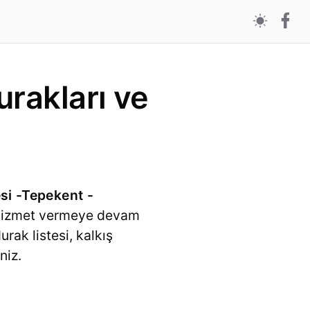
rakları ve
si -Tepekent -
le hizmet vermeye devam
urak listesi, kalkış
niz.