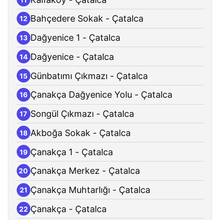
Bahçedere Sokak - Çatalca
12
Dağyenice 1 - Çatalca
13
Dağyenice - Çatalca
14
Günbatımı Çıkmazı - Çatalca
15
Çanakça Dağyenice Yolu - Çatalca
16
Songül Çıkmazı - Çatalca
17
Akboğa Sokak - Çatalca
18
Çanakça 1 - Çatalca
19
Çanakça Merkez - Çatalca
20
Çanakça Muhtarlığı - Çatalca
21
Çanakça - Çatalca
22