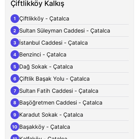
Çiftlikköy Kalkış
Çiftlikköy - Çatalca
1
Sultan Süleyman Caddesi - Çatalca
2
İstanbul Caddesi - Çatalca
3
Benzinci - Çatalca
4
Dağ Sokak - Çatalca
5
Çiftlik Başak Yolu - Çatalca
6
Sultan Fatih Caddesi - Çatalca
7
Başöğretmen Caddesi - Çatalca
8
Karadut Sokak - Çatalca
9
Başakköy - Çatalca
10
Kalfaköy - Çatalca
11