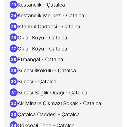
Kestanelik - Çatalca
23
Kestanelik Merkez - Çatalca
24
İstanbul Caddesi - Çatalca
25
Oklalı Köyü - Çatalca
26
Oklalı Köyü - Çatalca
27
Etmangal - Çatalca
28
Subaşı İlkokulu - Çatalca
29
Subaşı - Çatalca
30
Subaşı Sağlık Ocağı - Çatalca
31
Ak Minare Çıkmazı Sokak - Çatalca
32
Çatalca Caddesi - Çatalca
33
Gökçeali Tepe - Çatalca
34