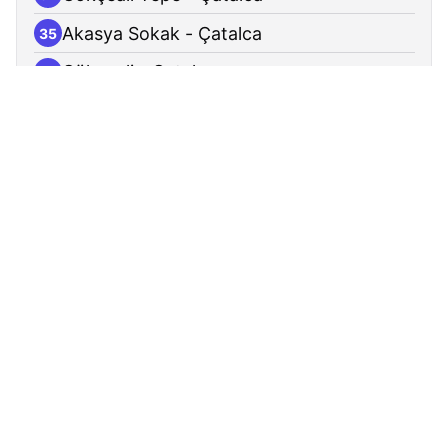
Akasya Sokak - Çatalca
35
Gökçeali - Çatalca
36
Cevher Çıkmazı - Çatalca
37
Pekmezci Sokak - Çatalca
38
Nesin Vakfı - Çatalca
39
Çatalca Fidanlığı - Çatalca
40
Gökçeali Caddesi - Çatalca
41
Çatalca Fabrikalar - Çatalca
42
Gökçeali İstasyonu - Çatalca
43
Su Deposu - Çatalca
44
Arif Nihat Asya Mesleki Ve Teknik Anadolu
45
Lisesi - Çatalca