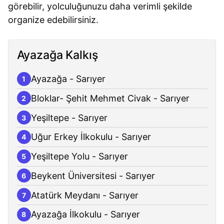
görebilir, yolculuğunuzu daha verimli şekilde
organize edebilirsiniz.
Ayazağa Kalkış
Ayazağa - Sarıyer
1
Bloklar- Şehit Mehmet Civak - Sarıyer
2
Yeşiltepe - Sarıyer
3
Uğur Erkey İlkokulu - Sarıyer
4
Yeşiltepe Yolu - Sarıyer
5
Beykent Üniversitesi - Sarıyer
6
Atatürk Meydanı - Sarıyer
7
Ayazağa İlkokulu - Sarıyer
8