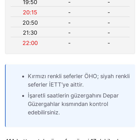
19:50
-
-
20:15
-
-
20:50
-
-
21:30
-
-
22:00
-
-
Kırmızı renkli seferler ÖHO; siyah renkli
seferler İETT’ye aittir.
İşaretli saatlerin güzergahını Depar
Güzergahlar kısmından kontrol
edebilirsiniz.