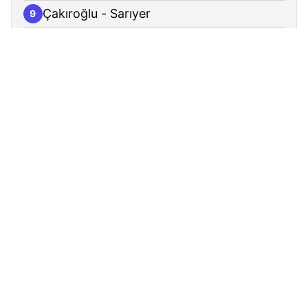
Çakıroğlu - Sarıyer
9
Siteler - Sarıyer
10
Cumhuriyet - Sarıyer
11
Seyrantepe Hamidiye Etfal Hastanesi -
12
Sarıyer
Oyak Yolu - Sarıyer
13
Asaf Caddesi - Kağıthane
14
Yeşilce Mahallesi - Kağıthane
15
Benzinlik - Kağıthane
16
Çimentepe - Kağıthane
17
Sultan Selim Mahallesi Merkez Camii -
18
Kağıthane