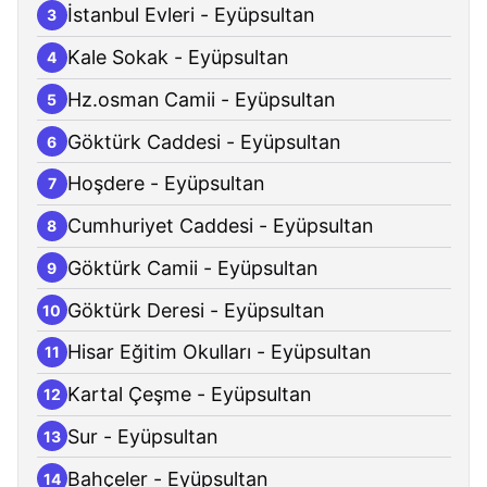
İstanbul Evleri - Eyüpsultan
3
Kale Sokak - Eyüpsultan
4
Hz.osman Camii - Eyüpsultan
5
Göktürk Caddesi - Eyüpsultan
6
Hoşdere - Eyüpsultan
7
Cumhuriyet Caddesi - Eyüpsultan
8
Göktürk Camii - Eyüpsultan
9
Göktürk Deresi - Eyüpsultan
10
Hisar Eğitim Okulları - Eyüpsultan
11
Kartal Çeşme - Eyüpsultan
12
Sur - Eyüpsultan
13
Bahçeler - Eyüpsultan
14