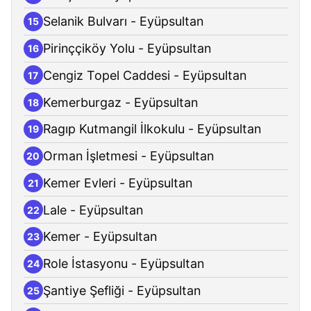
Selanik Bulvarı - Eyüpsultan
15
Pirinççiköy Yolu - Eyüpsultan
16
Cengiz Topel Caddesi - Eyüpsultan
17
Kemerburgaz - Eyüpsultan
18
Ragıp Kutmangil İlkokulu - Eyüpsultan
19
Orman İşletmesi - Eyüpsultan
20
Kemer Evleri - Eyüpsultan
21
Lale - Eyüpsultan
22
Kemer - Eyüpsultan
23
Role İstasyonu - Eyüpsultan
24
Şantiye Şefliği - Eyüpsultan
25