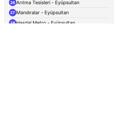
Arıtma Tesisleri - Eyüpsultan
26
Mandıralar - Eyüpsultan
27
Hasdal Metro - Eyüpsultan
28
Orman Yolu - Eyüpsultan
29
Hasdal - Eyüpsultan
30
Karayolları 1.bölge Müdürlüğü -
31
Eyüpsultan
Hamidiye Camii - Eyüpsultan
32
Kuşkonmaz - Eyüpsultan
33
Hasdal Yolu - Eyüpsultan
34
Sular İdaresi - Kağıthane
35
Ali Fuat Cebesoy - Kağıthane
36