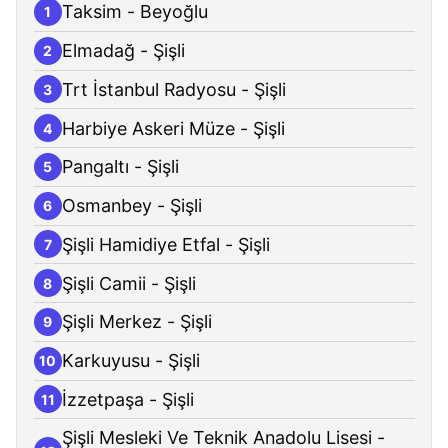
Taksim - Beyoğlu
1
Elmadağ - Şişli
2
Trt İstanbul Radyosu - Şişli
3
Harbiye Askeri Müze - Şişli
4
Pangaltı - Şişli
5
Osmanbey - Şişli
6
Şişli Hamidiye Etfal - Şişli
7
Şişli Camii - Şişli
8
Şişli Merkez - Şişli
9
Karkuyusu - Şişli
10
İzzetpaşa - Şişli
11
Şişli Mesleki Ve Teknik Anadolu Lisesi -