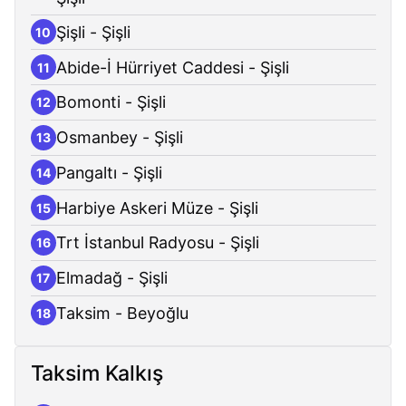
Şişli - Şişli
10
Abide-İ Hürriyet Caddesi - Şişli
11
Bomonti - Şişli
12
Osmanbey - Şişli
13
Pangaltı - Şişli
14
Harbiye Askeri Müze - Şişli
15
Trt İstanbul Radyosu - Şişli
16
Elmadağ - Şişli
17
Taksim - Beyoğlu
18
Taksim Kalkış