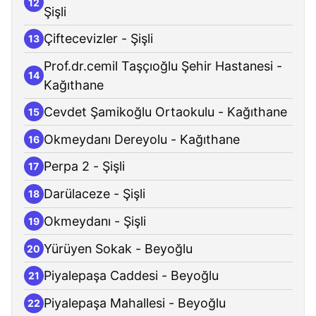
12
Şişli
Çiftecevizler - Şişli
13
Prof.dr.cemil Taşçıoğlu Şehir Hastanesi -
14
Kağıthane
Cevdet Şamikoğlu Ortaokulu - Kağıthane
15
Okmeydanı Dereyolu - Kağıthane
16
Perpa 2 - Şişli
17
Darülaceze - Şişli
18
Okmeydanı - Şişli
19
Yürüyen Sokak - Beyoğlu
20
Piyalepaşa Caddesi - Beyoğlu
21
Piyalepaşa Mahallesi - Beyoğlu
22