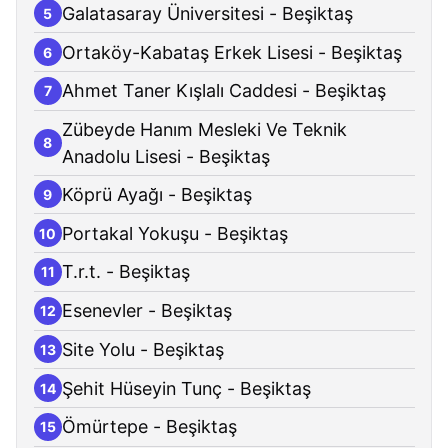
Galatasaray Üniversitesi - Beşiktaş
5
Ortaköy-Kabataş Erkek Lisesi - Beşiktaş
6
Ahmet Taner Kışlalı Caddesi - Beşiktaş
7
Zübeyde Hanım Mesleki Ve Teknik
8
Anadolu Lisesi - Beşiktaş
Köprü Ayağı - Beşiktaş
9
Portakal Yokuşu - Beşiktaş
10
T.r.t. - Beşiktaş
11
Esenevler - Beşiktaş
12
Site Yolu - Beşiktaş
13
Şehit Hüseyin Tunç - Beşiktaş
14
Ömürtepe - Beşiktaş
15