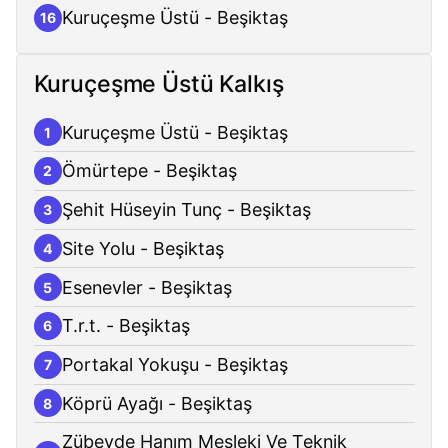
Kuruçeşme Üstü - Beşiktaş
16
Kuruçeşme Üstü Kalkış
Kuruçeşme Üstü - Beşiktaş
1
Ömürtepe - Beşiktaş
2
Şehit Hüseyin Tunç - Beşiktaş
3
Site Yolu - Beşiktaş
4
Esenevler - Beşiktaş
5
T.r.t. - Beşiktaş
6
Portakal Yokuşu - Beşiktaş
7
Köprü Ayağı - Beşiktaş
8
Zübeyde Hanım Mesleki Ve Teknik