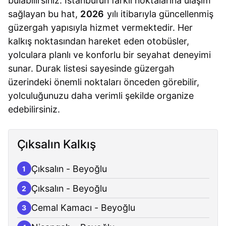
bulabilirsiniz. İstanbul’un farklı noktalarına ulaşım
sağlayan bu hat,
2026
yılı itibarıyla güncellenmiş
güzergah yapısıyla hizmet vermektedir. Her
kalkış noktasından hareket eden otobüsler,
yolculara planlı ve konforlu bir seyahat deneyimi
sunar. Durak listesi sayesinde güzergah
üzerindeki önemli noktaları önceden görebilir,
yolculuğunuzu daha verimli şekilde organize
edebilirsiniz.
Çıksalın Kalkış
Çıksalın - Beyoğlu
1
Çıksalın - Beyoğlu
2
Cemal Kamacı - Beyoğlu
3