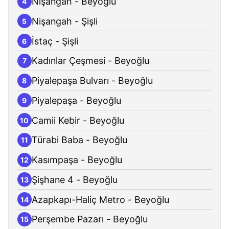
Nişangah - Beyoğlu
4
Nişangah - Şişli
5
İstaç - Şişli
6
Kadınlar Çeşmesi - Beyoğlu
7
Piyalepaşa Bulvarı - Beyoğlu
8
Piyalepaşa - Beyoğlu
9
Camii Kebir - Beyoğlu
10
Türabi Baba - Beyoğlu
11
Kasımpaşa - Beyoğlu
12
Şişhane 4 - Beyoğlu
13
Azapkapı-Haliç Metro - Beyoğlu
14
Perşembe Pazarı - Beyoğlu
15