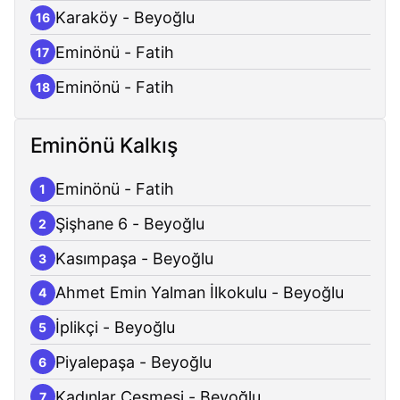
Karaköy - Beyoğlu
16
Eminönü - Fatih
17
Eminönü - Fatih
18
Eminönü Kalkış
Eminönü - Fatih
1
Şişhane 6 - Beyoğlu
2
Kasımpaşa - Beyoğlu
3
Ahmet Emin Yalman İlkokulu - Beyoğlu
4
İplikçi - Beyoğlu
5
Piyalepaşa - Beyoğlu
6
Kadınlar Çeşmesi - Beyoğlu
7