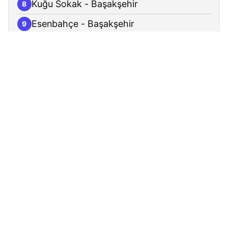
Kuğu Sokak - Başakşehir
8
Esenbahçe - Başakşehir
9
Başakpazar - Başakşehir
10
Çarşı - Başakşehir
11
Karanfil Sokak - Başakşehir
12
Klinik - Başakşehir
13
Mevlana Caddesi - Başakşehir
14
Çınar Koleji - Başakşehir
15
Söğüt Sokak - Başakşehir
16
4.etap 2.kısım - Başakşehir
17
Villalar - Başakşehir
18
Hüdavendigar Caddesi - Başakşehir
19