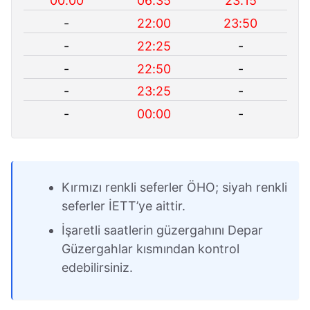
00:00
06:35
23:15
-
22:00
23:50
-
22:25
-
-
22:50
-
-
23:25
-
-
00:00
-
Kırmızı renkli seferler ÖHO; siyah renkli
seferler İETT’ye aittir.
İşaretli saatlerin güzergahını Depar
Güzergahlar kısmından kontrol
edebilirsiniz.