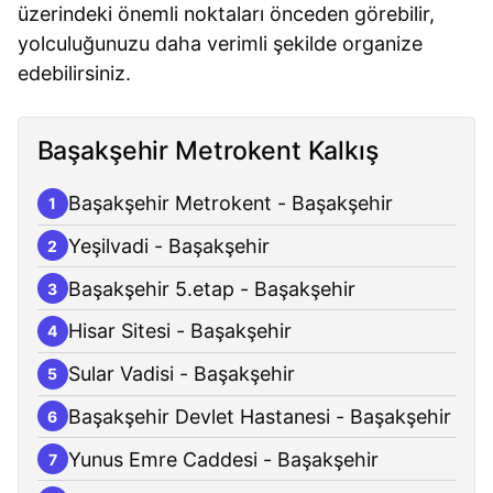
üzerindeki önemli noktaları önceden görebilir,
yolculuğunuzu daha verimli şekilde organize
edebilirsiniz.
Başakşehir Metrokent Kalkış
Başakşehir Metrokent - Başakşehir
1
Yeşilvadi - Başakşehir
2
Başakşehir 5.etap - Başakşehir
3
Hisar Sitesi - Başakşehir
4
Sular Vadisi - Başakşehir
5
Başakşehir Devlet Hastanesi - Başakşehir
6
Yunus Emre Caddesi - Başakşehir
7