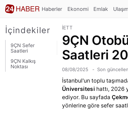
Haberler
Ekonomi
Emlak
Ulaşı
İETT
İçindekiler
9ÇN Otobüs
9ÇN Sefer
Saatleri 2
Saatleri
9ÇN Kalkış
Noktası
08/08/2025
Son güncellem
İstanbul'un toplu taşımad
Üniversitesi
hattı, 2026 
ediyor. Bu sayfada
Çekme
yönlerine göre sefer saatle