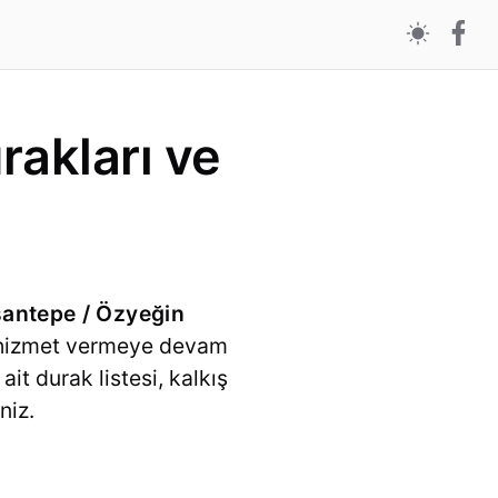
rakları ve
antepe / Özyeğin
le hizmet vermeye devam
ait durak listesi, kalkış
niz.