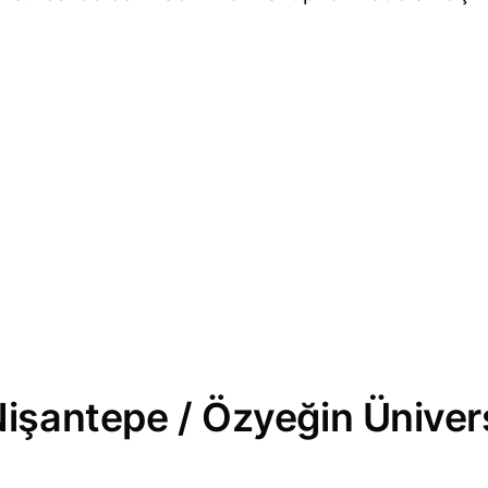
şantepe / Özyeğin Ünivers