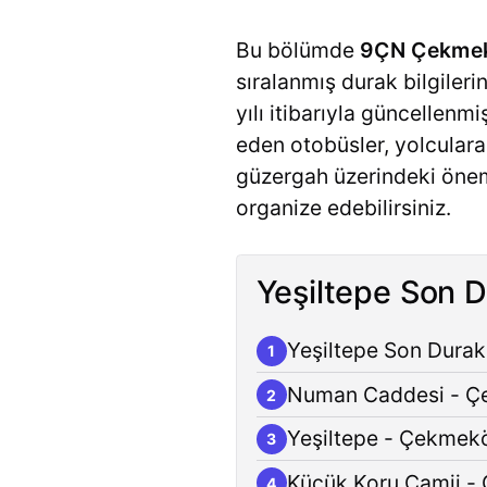
Bu bölümde
9ÇN Çekmekö
sıralanmış durak bilgilerin
yılı itibarıyla güncellen
eden otobüsler, yolculara
güzergah üzerindeki öneml
organize edebilirsiniz.
Yeşiltepe Son D
Yeşiltepe Son Dura
1
Numan Caddesi - 
2
Yeşiltepe - Çekmek
3
Küçük Koru Camii 
4