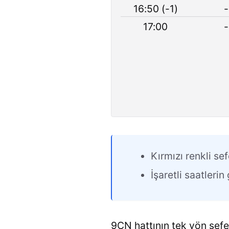
16:50 (-1)
-
17:00
-
Kırmızı renkli sef
İşaretli saatleri
9ÇN hattının tek yön sefer