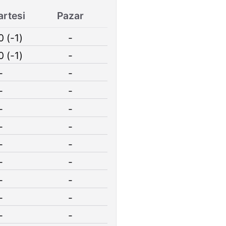
rtesi
Pazar
0 (-1)
-
0 (-1)
-
-
-
-
-
-
-
-
-
-
-
-
-
-
-
-
-
-
-