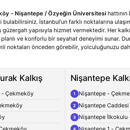
y - Nişantepe / Özyeğin Üniversitesi
hattının 
i bulabilirsiniz. İstanbul’un farklı noktalarına ula
miş güzergah yapısıyla hizmet vermektedir. Her kal
 planlı ve konforlu bir seyahat deneyimi sunar. Du
i noktaları önceden görebilir, yolculuğunuzu dah
urak Kalkış
Nişantepe Kalk
k - Çekmeköy
Nişantepe - Çekm
1
Çekmeköy
Nişantepe Caddesi
2
öy
Nişantepe İlkokul
3
- Çekmeköy
Nişantepe 1 - Çek
4