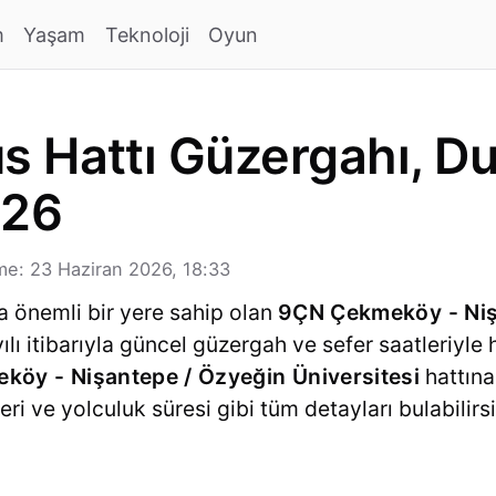
m
Yaşam
Teknoloji
Oyun
 Hattı Güzergahı, Du
026
e: 23 Haziran 2026, 18:33
a önemli bir yere sahip olan
9ÇN Çekmeköy - Niş
yılı itibarıyla güncel güzergah ve sefer saatleriy
köy - Nişantepe / Özyeğin Üniversitesi
hattına 
ri ve yolculuk süresi gibi tüm detayları bulabilirsi