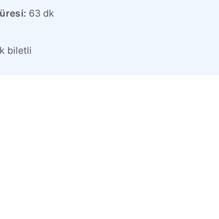
üresi:
63 dk
l
 biletli