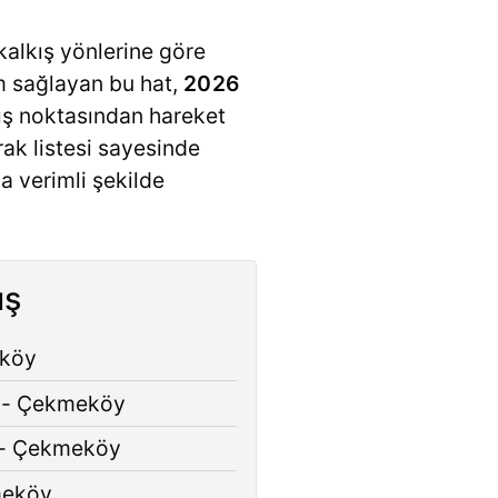
kalkış yönlerine göre
şım sağlayan bu hat,
2026
kış noktasından hareket
rak listesi sayesinde
a verimli şekilde
ış
eköy
 - Çekmeköy
u - Çekmeköy
meköy