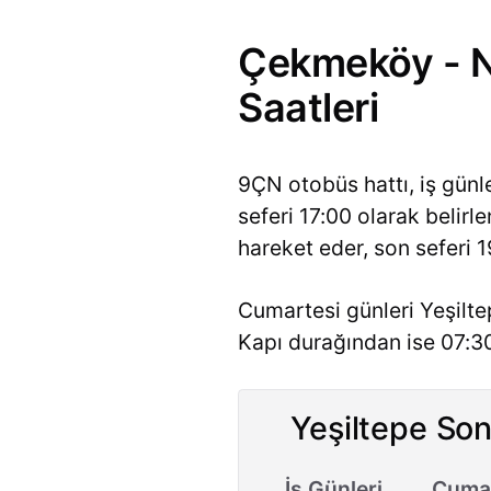
Çekmeköy - Ni
Saatleri
9ÇN otobüs hattı, iş gün
seferi 17:00 olarak belir
hareket eder, son seferi 1
Cumartesi günleri Yeşilte
Kapı durağından ise 07:30
Yeşiltepe Son
İş Günleri
Cumar