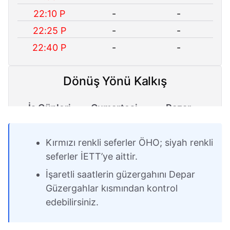
22:10 P
-
-
22:25 P
-
-
22:40 P
-
-
Dönüş Yönü Kalkış
İş Günleri
Cumartesi
Pazar
06:35 P
06:35 P
-
Kırmızı renkli seferler ÖHO; siyah renkli
17:00 P
-
-
seferler İETT’ye aittir.
İşaretli saatlerin güzergahını Depar
Güzergahlar kısmından kontrol
edebilirsiniz.