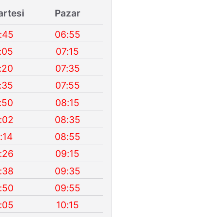
rtesi
Pazar
:45
06:55
:05
07:15
:20
07:35
:35
07:55
:50
08:15
:02
08:35
:14
08:55
:26
09:15
:38
09:35
:50
09:55
:05
10:15