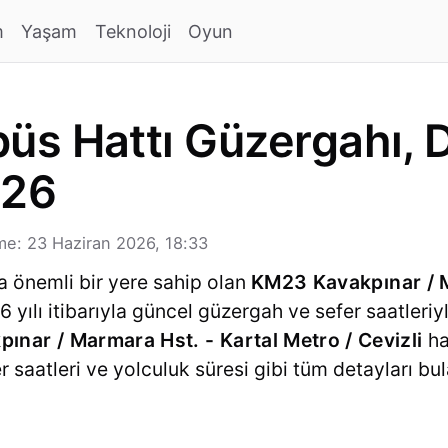
m
Yaşam
Teknoloji
Oyun
s Hattı Güzergahı, D
026
e: 23 Haziran 2026, 18:33
a önemli bir yere sahip olan
KM23 Kavakpınar / M
6 yılı itibarıyla güncel güzergah ve sefer saatle
pınar / Marmara Hst. - Kartal Metro / Cevizli
hat
 saatleri ve yolculuk süresi gibi tüm detayları bula