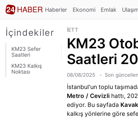
Haberler
Ekonomi
Emlak
Ulaşı
İETT
İçindekiler
KM23 Otobü
KM23 Sefer
Saatleri 2
Saatleri
KM23 Kalkış
Noktası
08/08/2025
Son güncellem
İstanbul'un toplu taşımad
Metro / Cevizli
hattı, 202
ediyor. Bu sayfada
Kavak
kalkış yönlerine göre sefer