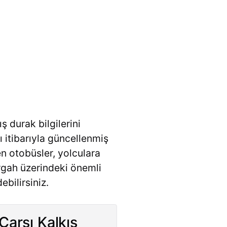
ş durak bilgilerini
lı itibarıyla güncellenmiş
n otobüsler, yolculara
ergah üzerindeki önemli
bilirsiniz.
Çarşı Kalkış