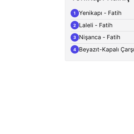
Yenikapı - Fatih
1
Laleli - Fatih
2
Nişanca - Fatih
3
Beyazıt-Kapalı Çarşı
4