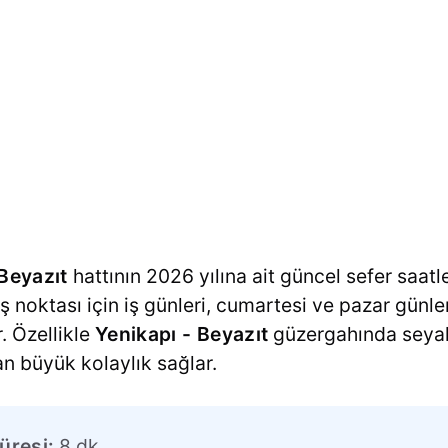
Beyazıt
hattının 2026 yılına ait güncel sefer saatle
kış noktası için iş günleri, cumartesi ve pazar günler
. Özellikle
Yenikapı - Beyazıt
güzergahında seyah
an büyük kolaylık sağlar.
üresi:
8 dk