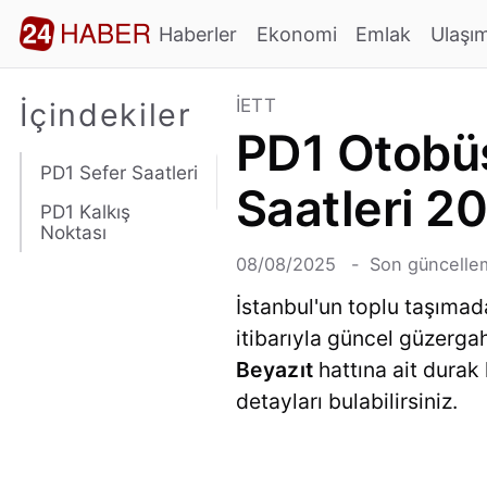
Haberler
Ekonomi
Emlak
Ulaşı
İETT
İçindekiler
PD1 Otobüs
PD1 Sefer Saatleri
Saatleri 2
PD1 Kalkış
Noktası
08/08/2025
Son güncellem
İstanbul'un toplu taşımad
itibarıyla güncel güzerg
Beyazıt
hattına ait durak 
detayları bulabilirsiniz.