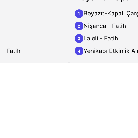
Beyazıt-Kapalı Çarş
1
Nişanca - Fatih
2
Laleli - Fatih
3
 - Fatih
Yenikapı Etkinlik Al
4