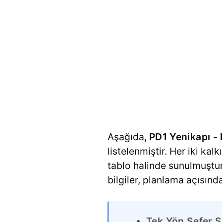
Aşağıda,
PD1 Yenikapı - 
listelenmiştir. Her iki kal
tablo halinde sunulmuştur
bilgiler, planlama açısınd
Tek Yön Sefer S