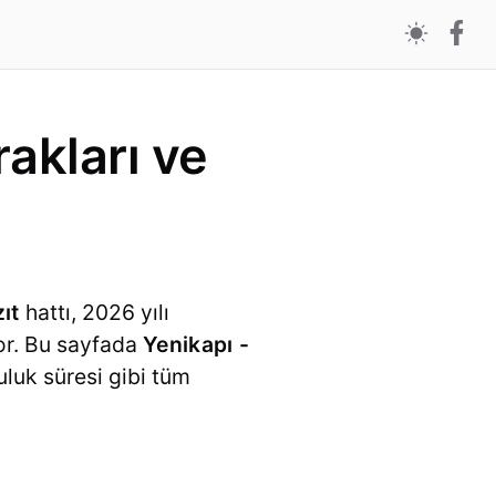
akları ve
ıt
hattı, 2026 yılı
or. Bu sayfada
Yenikapı -
culuk süresi gibi tüm