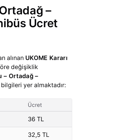
 Ortadağ –
nibüs Ücret
an alınan
UKOME Kararı
öre değişiklik
u – Ortadağ –
bilgileri yer almaktadır:
Ücret
36 TL
32,5 TL