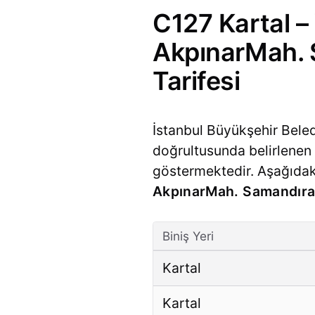
C127 Kartal –
AkpınarMah. 
Tarifesi
İstanbul Büyükşehir Bele
doğrultusunda belirlenen ü
göstermektedir. Aşağıda
AkpınarMah. Samandıra
Biniş Yeri
Kartal
Kartal