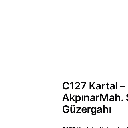
C127 Kartal –
AkpınarMah. 
Güzergahı