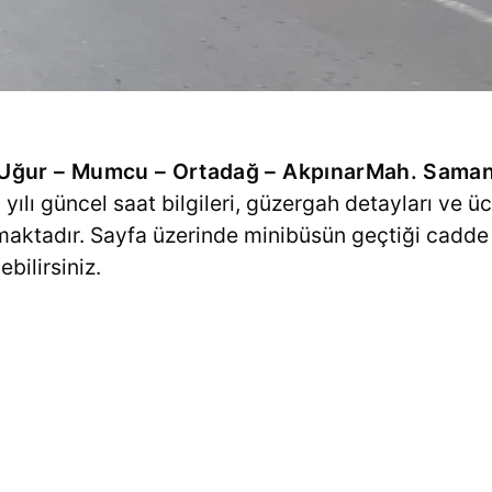
– Uğur – Mumcu – Ortadağ – AkpınarMah. Saman
yılı güncel saat bilgileri, güzergah detayları ve üc
lmaktadır. Sayfa üzerinde minibüsün geçtiği cadde v
bilirsiniz.