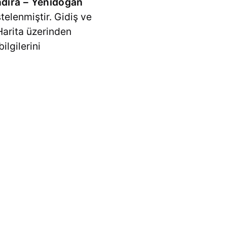
dıra – Yenidoğan
telenmiştir. Gidiş ve
Harita üzerinden
lgilerini