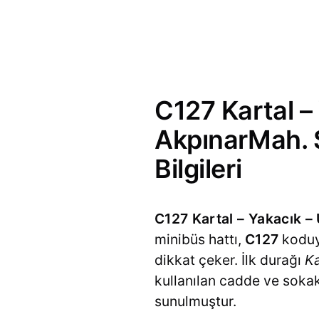
C127 Kartal –
AkpınarMah. 
Bilgileri
C127 Kartal – Yakacık 
minibüs hattı,
C127
koduyl
dikkat çeker. İlk durağı
Ka
kullanılan cadde ve sokakl
sunulmuştur.