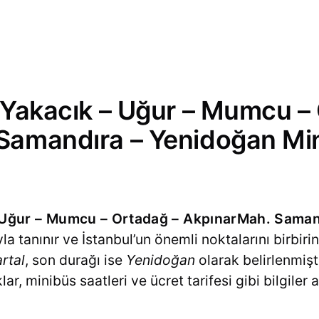
 Yakacık – Uğur – Mumcu –
Samandıra – Yenidoğan Mi
– Uğur – Mumcu – Ortadağ – AkpınarMah. Saman
a tanınır ve İstanbul’un önemli noktalarını birbir
rtal
, son durağı ise
Yenidoğan
olarak belirlenmiş
ar, minibüs saatleri ve ücret tarifesi gibi bilgiler