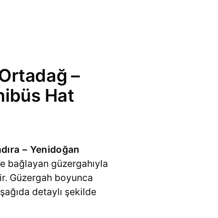
 Ortadağ –
nibüs Hat
dıra – Yenidoğan
ine bağlayan güzergahıyla
tir. Güzergah boyunca
 aşağıda detaylı şekilde