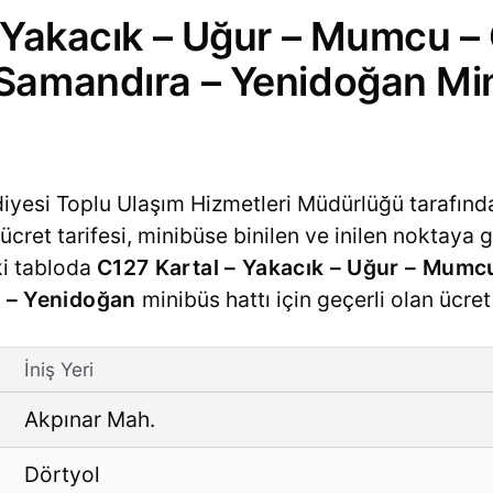
 Yakacık – Uğur – Mumcu –
Samandıra – Yenidoğan Mi
diyesi Toplu Ulaşım Hizmetleri Müdürlüğü tarafınd
cret tarifesi, minibüse binilen ve inilen noktaya g
ki tabloda
C127 Kartal – Yakacık – Uğur – Mumc
 – Yenidoğan
minibüs hattı için geçerli olan ücret 
İniş Yeri
Akpınar Mah.
Dörtyol