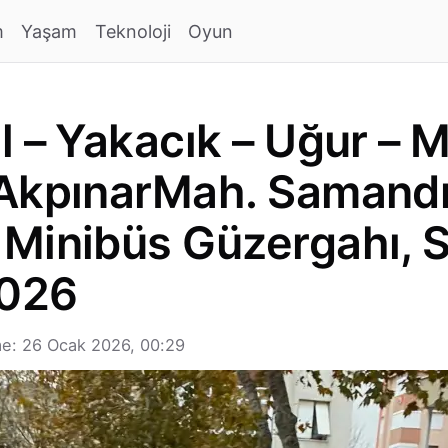
m
Yaşam
Teknoloji
Oyun
l – Yakacık – Uğur – 
AkpınarMah. Samandı
Minibüs Güzergahı, S
2026
e: 26 Ocak 2026, 00:29