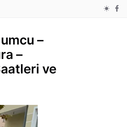
Mumcu –
ra –
aatleri ve