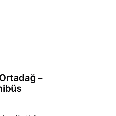
 Ortadağ –
nibüs